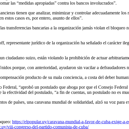
 tomar las “medidas apropiadas” contra los bancos involucrados”.
nancieras tienen que analizar, minimizar y controlar adecuadamente los 
n estos casos es, por entero, asunto de ellos”.
as transferencias bancarias a la organización jamás violan el bloqueo n
ff, representante jurídico de la organización ha señalado el carácter ile
 un ciudadano suizo, están violando la prohibición de actuar arbitrariam
nidos porque, con anterioridad, ayudaron sin vacilar a defraudadores n
compensación producto de su mala conciencia, a costa del deber humani
 Federal, “aprobó un postulado que aboga por que el Consejo Federal 
de la efectividad del postulado, “a fin de cuentas, un postulado no es m
ntos de países, una caravana mundial de solidaridad, alzó su voz para ex
loqueo:
https://elpopular.uy/caravana-mundial-a-favor-de-cuba-exige-a-e
ar.uy/viii-congreso-del-partido-comunista-de-cuba/