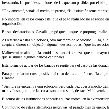
invocando, las posibles sanciones de las que son pasibles por el bloq
“Obviamente”, señala el medio de prensa, “la institución teme represali
No importa, en casos como este, que el pago realizado no se reciba en
organización”.
En sus declaraciones, Cavalli agregó que, aunque se proponga realizar
Al referirse a estas situaciones, otro miembro de Medicuba Suiza, el 
acepta el dinero sin objeción alguna”, destacando así “que las reaccio
Malinverni resaltó, que las entidades bancarias suizas que con mayor f
que se suman algunos bancos cantonales.
Esta forma de actuar de los bancos se repite para el caso de las dona
Para poder dar un curso positivo, al caso de los antibióticos, “la emp
Granma.
“Siempre se encuentra una solución, pero cada vez cuesta mucho tiem
maravilloso, pero que las cosas son como son”, destaca Malinverni.
El temor de las instituciones bancarias suizas radica, en la extraterrit
Con motivo de estas sistemáticas negativas, el pasado mes de enero, 