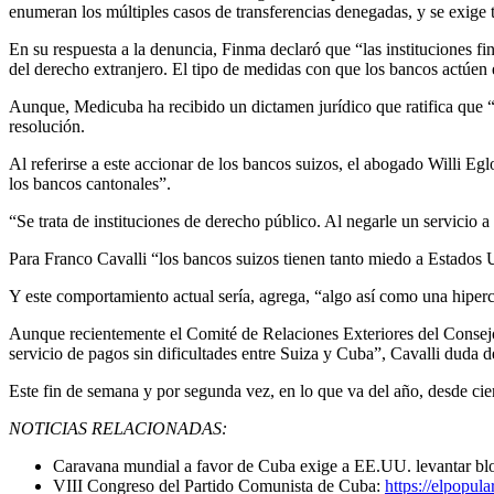
enumeran los múltiples casos de transferencias denegadas, y se exige
En su respuesta a la denuncia, Finma declaró que “las instituciones fi
del derecho extranjero. El tipo de medidas con que los bancos actúen e
Aunque, Medicuba ha recibido un dictamen jurídico que ratifica que “l
resolución.
Al referirse a este accionar de los bancos suizos, el abogado Willi Eglo
los bancos cantonales”.
“Se trata de instituciones de derecho público. Al negarle un servicio a
Para Franco Cavalli “los bancos suizos tienen tanto miedo a Estados U
Y este comportamiento actual sería, agrega, “algo así como una hiper
Aunque recientemente el Comité de Relaciones Exteriores del Consejo
servicio de pagos sin dificultades entre Suiza y Cuba”, Cavalli duda 
Este fin de semana y por segunda vez, en lo que va del año, desde cie
NOTICIAS RELACIONADAS:
Caravana mundial a favor de Cuba exige a EE.UU. levantar b
VIII Congreso del Partido Comunista de Cuba:
https://elpopul