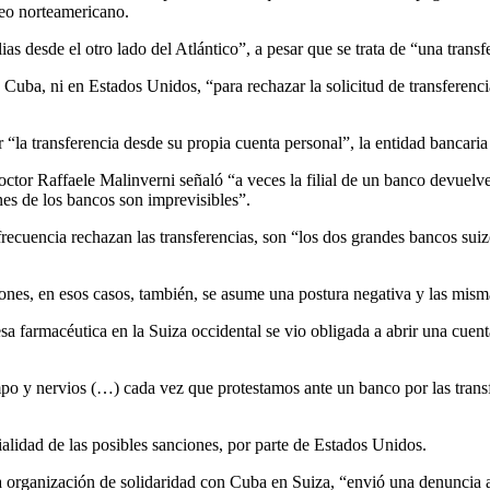
ueo norteamericano.
as desde el otro lado del Atlántico”, a pesar que se trata de “una trans
 Cuba, ni en Estados Unidos, “para rechazar la solicitud de transferenc
 “la transferencia desde su propia cuenta personal”, la entidad bancaria
doctor Raffaele Malinverni señaló “a veces la filial de un banco devuelv
nes de los bancos son imprevisibles”.
recuencia rechazan las transferencias, son “los dos grandes bancos suiz
ciones, en esos casos, también, se asume una postura negativa y las mis
resa farmacéutica en la Suiza occidental se vio obligada a abrir una cue
po y nervios (…) cada vez que protestamos ante un banco por las tran
orialidad de las posibles sanciones, por parte de Estados Unidos.
la organización de solidaridad con Cuba en Suiza, “envió una denuncia 