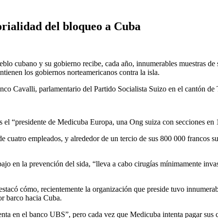
torialidad del bloqueo a Cuba
ueblo cubano y su gobierno recibe, cada año, innumerables muestras de 
ienen los gobiernos norteamericanos contra la isla.
co Cavalli, parlamentario del Partido Socialista Suizo en el cantón de T
 es el “presidente de Medicuba Europa, una Ong suiza con secciones en 14
 cuatro empleados, y alrededor de un tercio de sus 800 000 francos su
rabajo en la prevención del sida, “lleva a cabo cirugías mínimamente invas
í destacó cómo, recientemente la organización que preside tuvo innumera
por barco hacia Cuba.
cuenta en el banco UBS”, pero cada vez que Medicuba intenta pagar sus