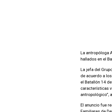
La antropóloga A
hallados en el B
La jefa del Grup
de acuerdo a los
el Batallón 14 d
características v
antropológico”, 
El anuncio fue r
Familiares de De