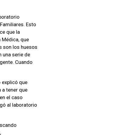
boratorio
Familiares. Esto
ce que la
a Médica, que
les son los huesos
n una serie de
xigente. Cuando
o explicó que
n a tener que
en el caso
gó al laboratorio
.
uscando
,