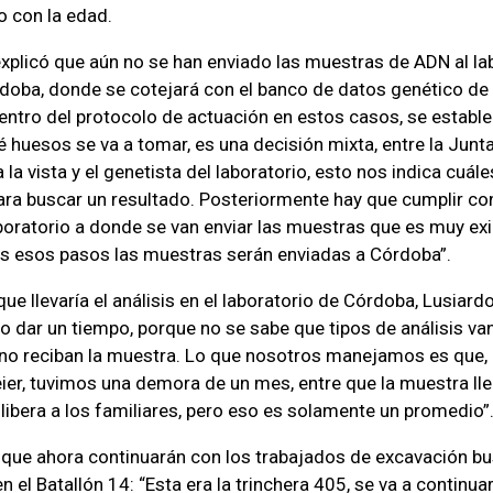
o con la edad.
xplicó que aún no se han enviado las muestras de ADN al la
doba, donde se cotejará con el banco de datos genético de 
entro del protocolo de actuación en estos casos, se estable
é huesos se va a tomar, es una decisión mixta, entre la Junt
a la vista y el genetista del laboratorio, esto nos indica cuá
ara buscar un resultado. Posteriormente hay que cumplir co
aboratorio a donde se van enviar las muestras que es muy e
s esos pasos las muestras serán enviadas a Córdoba”.
ue llevaría el análisis en el laboratorio de Córdoba, Lusiard
no dar un tiempo, porque no se sabe que tipos de análisis va
no reciban la muestra. Lo que nosotros manejamos es que, 
leier, tuvimos una demora de un mes, entre que la muestra lle
 libera a los familiares, pero eso es solamente un promedio”
 que ahora continuarán con los trabajados de excavación b
 el Batallón 14: “Esta era la trinchera 405, se va a continuar