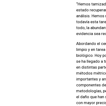
“Hemos tamizado
estado recupera
análisis. Hemos 
todavía esta tar
todo, la abundan
evidencia sea re
Abordando el cen
limpio y en tare
biológico. Hoy p
se ha llegado a 
en distintas par
métodos métrico
importantes y ar
componentes del 
metodologías, p
el daño que han 
con mayor precis