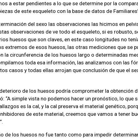
mos a estar pendientes a lo que se determine por la compara
piezas de este esqueleto con la base de datos de Familiares
eterminación del sexo las observaciones las hicimos en pelvi
as observaciones de ve todo el esqueleto, si es robusto, 
rios huesos que son claves, en este caso longitudes no te
os extremos de esos huesos, las otras mediciones que se 
on la circunferencia de los huesos largo o determinadas me
ompilamos toda esa información, las analizamos con las fó
os casos y todas ellas arrojan que conclusión de que el se
 deterioro de los huesos podría comprometer la obtención 
: “A simple vista no podemos hacer un pronóstico, lo que 
lazgos es la cal, y la cal preserva el material genético, por
 inhibidores de este material, creemos que vamos a tener b
”.
ño de los huesos no fue tanto como para impedir determinar 