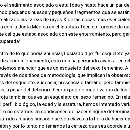
 el sedimento asociado a esta fosa y hasta hace un par d
ndo pequeños huesos y pequeños fragmentos que se están 
realizado las tareas de rayos X de las cosas más esenciales
ea con la Junta Médica en el Instituto Técnico Forense de rad
te cal que estaba asociada con este enterramiento, para ga
cuperada”.
tro de lo que podía anunciar, Lusiardo dijo: “El esqueleto y
a de acondicionamiento, esto nos ha permitido avanzar en rela
odemos anunciar que es un esqueleto del sexo femenino. A 
través de dos tipos de metodología, que implican la observa
tes del esqueleto, ausencia, presencia o tamaño, pero tambié
s, a pesar del deterioro hemos podido medir varios de los
roja también que es un esqueleto del sexo femenino. En rela
perfil biológico, la edad y la estatura, hemos intentado var
ero no estamos en condiciones de hacer ninguna determinac
sufrido algunos huesos que son claves a la hora de hacer u
ión y por lo tanto no tenemos la certeza que sea acorde a u