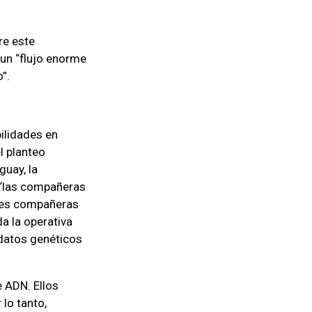
re este
 un “flujo enorme
”.
bilidades en
l planteo
uay, la
 “las compañeras
res compañeras
a la operativa
 datos genéticos
 ADN. Ellos
lo tanto,