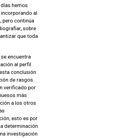
e días hemos
incorporando al
, pero continúa
iografiar, sobre
rantizar que toda
a se encuentra
ción al perfil
esta conclusión
ción de rasgos
n verificado por
 huesos más
ción a los otros
ias
ión, esto es por
na determinación
na investigación