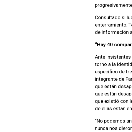
progresivamente 
Consultado si lu
enterramiento, T
de información s
“Hay 40 compañ
Ante insistentes
torno a la ident
específico de tr
integrante de Fa
que están desap
que están desap
que existió con 
de ellas están en
“No podemos anti
nunca nos dieron