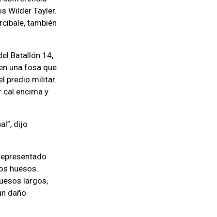
s Wilder Tayler.
rcibale, también
el Batallón 14,
, en una fosa que
 predio militar.
r cal encima y
l”, dijo
 representado
los huesos.
uesos largos,
 un daño