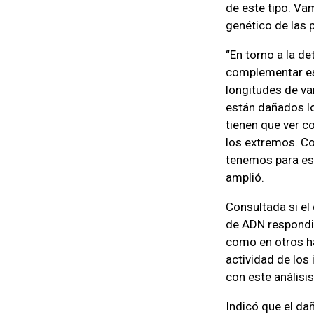
de este tipo. Va
genético de las 
“En torno a la d
complementar est
longitudes de va
están dañados l
tienen que ver c
los extremos. C
tenemos para est
amplió.
Consultada si el
de ADN respondió
como en otros hal
actividad de los
con este análisis
Indicó que el da