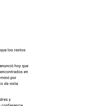
 que los restos
 anunció hoy que
s encontrados en
erminó por
to de vista
dres y
a conferencia