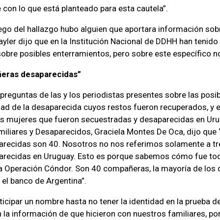
con lo que está planteado para esta cautela”.
ego del hallazgo hubo alguien que aportara información sob
ayler dijo que en la Institución Nacional de DDHH han tenido
obre posibles enterramientos, pero sobre este específico no
eras desaparecidas”
 preguntas de las y los periodistas presentes sobre las posi
idad de la desaparecida cuyos restos fueron recuperados, y e
es mujeres que fueron secuestradas y desaparecidas en Urug
miliares y Desaparecidos, Graciela Montes De Oca, dijo que
arecidas son 40. Nosotros no nos referimos solamente a t
arecidas en Uruguay. Esto es porque sabemos cómo fue tod
la Operación Cóndor. Son 40 compañeras, la mayoría de los
 el banco de Argentina”.
cipar un nombre hasta no tener la identidad en la prueba de
 la información de que hicieron con nuestros familiares, por 