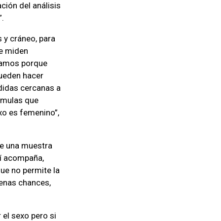
ción del análisis
”.
s y cráneo, para
se miden
níamos porque
pueden hacer
didas cercanas a
rmulas que
xo es femenino”,
de una muestra
sí acompaña,
que no permite la
uenas chances,
el sexo pero si