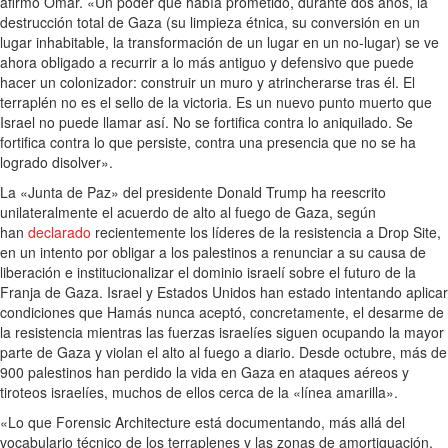
afirmó Omar. «Un poder que había prometido, durante dos años, la
destrucción total de Gaza (su limpieza étnica, su conversión en un
lugar inhabitable, la transformación de un lugar en un no-lugar) se ve
ahora obligado a recurrir a lo más antiguo y defensivo que puede
hacer un colonizador: construir un muro y atrincherarse tras él. El
terraplén no es el sello de la victoria. Es un nuevo punto muerto que
Israel no puede llamar así. No se fortifica contra lo aniquilado. Se
fortifica contra lo que persiste, contra una presencia que no se ha
logrado disolver».
La «Junta de Paz» del presidente Donald Trump ha reescrito
unilateralmente el acuerdo de alto al fuego de Gaza, según
han
declarado
recientemente los líderes de la resistencia a Drop Site,
en un intento por obligar a los palestinos a renunciar a su causa de
liberación e institucionalizar el dominio israelí sobre el futuro de la
Franja de Gaza. Israel y Estados Unidos han estado intentando aplicar
condiciones que Hamás nunca aceptó, concretamente, el desarme de
la resistencia mientras las fuerzas israelíes siguen ocupando la mayor
parte de Gaza y violan el alto al fuego a diario. Desde octubre, más de
900 palestinos han perdido la vida en Gaza en ataques aéreos y
tiroteos israelíes, muchos de ellos cerca de la «línea amarilla».
«Lo que Forensic Architecture está documentando, más allá del
vocabulario técnico de los terraplenes y las zonas de amortiguación,