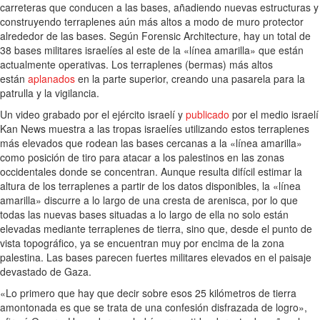
carreteras que conducen a las bases, añadiendo nuevas estructuras y
construyendo terraplenes aún más altos a modo de muro protector
alrededor de las bases. Según Forensic Architecture, hay un total de
38 bases militares israelíes al este de la «línea amarilla» que están
actualmente operativas. Los terraplenes (bermas) más altos
están
aplanados
en la parte superior, creando una pasarela para la
patrulla y la vigilancia.
Un video grabado por el ejército israelí y
publicado
por el medio israelí
Kan News muestra a las tropas israelíes utilizando estos terraplenes
más elevados que rodean las bases cercanas a la «línea amarilla»
como posición de tiro para atacar a los palestinos en las zonas
occidentales donde se concentran. Aunque resulta difícil estimar la
altura de los terraplenes a partir de los datos disponibles, la «línea
amarilla» discurre a lo largo de una cresta de arenisca, por lo que
todas las nuevas bases situadas a lo largo de ella no solo están
elevadas mediante terraplenes de tierra, sino que, desde el punto de
vista topográfico, ya se encuentran muy por encima de la zona
palestina. Las bases parecen fuertes militares elevados en el paisaje
devastado de Gaza.
«Lo primero que hay que decir sobre esos 25 kilómetros de tierra
amontonada es que se trata de una confesión disfrazada de logro»,