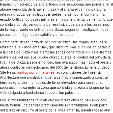
firmaron un acuerdo de alto al fuego que se suponía que pondría fin al
ataque genocida de Israel en Gaza y allanaría el camino para una
retirada gradual de las tropas israelíes, Israel, por el contrario, ha
estado fortificando bases militares en la parte oriental del territorio que
controla y construyendo una barrera física que aísla a los palestinos
de la mayor parte de la Franja de Gaza, según la investigación, que
se basa en imágenes de satélite y otros datos.
Como parte del acuerdo de octubre de 2025, las tropas israelíes se
retiraron a la «línea amarilla», que discurre más o menos en paralelo
a la costa de Gaza y aísla amplias zonas de territorio en los extremos
norte y sur del enclave, lo que otorgó a Israel el control del 53% de la
Franja de Gaza. Desde entonces, han avanzado más hacia el oeste y
ahora controlan de hecho más del 60% del territorio. En enero, Drop
Site News
publicó por primera vez
las conclusiones de Forensic
Architecture que mostraban que Israel había comenzado a construir
bermas (grandes montículos de tierra elevados) para crear una
separación física entre la zona que controla y la zona a la que se ha
visto obligada a trasladarse la población palestina.
Los últimos hallazgos revelan que los terraplenes se han ampliado
hasta formar una barrera prácticamente ininterrumpida. Gran parte
del terraplén discurre al oeste de la línea amarilla, adentrándose aún