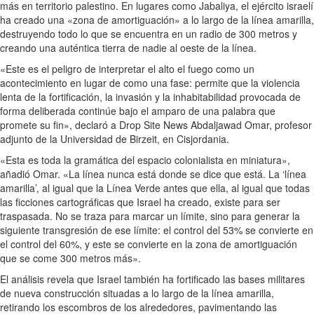
más en territorio palestino. En lugares como Jabaliya, el ejército israelí
ha creado una «zona de amortiguación» a lo largo de la línea amarilla,
destruyendo todo lo que se encuentra en un radio de 300 metros y
creando una auténtica tierra de nadie al oeste de la línea.
«Este es el peligro de interpretar el alto el fuego como un
acontecimiento en lugar de como una fase: permite que la violencia
lenta de la fortificación, la invasión y la inhabitabilidad provocada de
forma deliberada continúe bajo el amparo de una palabra que
promete su fin», declaró a Drop Site News Abdaljawad Omar, profesor
adjunto de la Universidad de Birzeit, en Cisjordania.
«Esta es toda la gramática del espacio colonialista en miniatura»,
añadió Omar. «La línea nunca está donde se dice que está. La ‘línea
amarilla’, al igual que la Línea Verde antes que ella, al igual que todas
las ficciones cartográficas que Israel ha creado, existe para ser
traspasada. No se traza para marcar un límite, sino para generar la
siguiente transgresión de ese límite: el control del 53% se convierte en
el control del 60%, y este se convierte en la zona de amortiguación
que se come 300 metros más».
El análisis revela que Israel también ha fortificado las bases militares
de nueva construcción situadas a lo largo de la línea amarilla,
retirando los escombros de los alrededores, pavimentando las