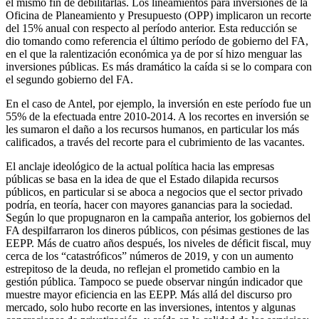
el mismo fin de debilitarlas. Los lineamientos para inversiones de la
Oficina de Planeamiento y Presupuesto (OPP) implicaron un recorte
del 15% anual con respecto al período anterior. Esta reducción se
dio tomando como referencia el último período de gobierno del FA,
en el que la ralentización económica ya de por sí hizo menguar las
inversiones públicas. Es más dramático la caída si se lo compara con
el segundo gobierno del FA.
En el caso de Antel, por ejemplo, la inversión en este período fue un
55% de la efectuada entre 2010-2014. A los recortes en inversión se
les sumaron el daño a los recursos humanos, en particular los más
calificados, a través del recorte para el cubrimiento de las vacantes.
El anclaje ideológico de la actual política hacia las empresas
públicas se basa en la idea de que el Estado dilapida recursos
públicos, en particular si se aboca a negocios que el sector privado
podría, en teoría, hacer con mayores ganancias para la sociedad.
Según lo que propugnaron en la campaña anterior, los gobiernos del
FA despilfarraron los dineros públicos, con pésimas gestiones de las
EEPP. Más de cuatro años después, los niveles de déficit fiscal, muy
cerca de los “catastróficos” números de 2019, y con un aumento
estrepitoso de la deuda, no reflejan el prometido cambio en la
gestión pública. Tampoco se puede observar ningún indicador que
muestre mayor eficiencia en las EEPP. Más allá del discurso pro
mercado, solo hubo recorte en las inversiones, intentos y algunas