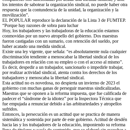
los intentos de sabotear la organización sindical, no puede haber otra
respuesta que la contundencia de la unidad, la organización y la
movilización”.
EL POPULAR reproduce la declaración de la Lista 3 de FUMTEP.
“Porque hay razones de sobra para luchar
Hoy, los trabajadores y las trabajadoras de la educación estamos
conmovidas por un nuevo atropello del gobierno. Dos maestras
fueron castigadas con un sumario, con retención del sueldo, por
haber acatado una medida sindical.
Existe una ley vigente, que señala: “es absolutamente nula cualquier
discriminación tendiente a menoscabar la libertad sindical de los
trabajadores en relación con su empleo o con el acceso al mismo”.
Es decir, despedir a un trabajador, sancionarlo o impedirle trabajar,
por realizar actividad sindical, atenta contra los derechos de los
trabajadores y menoscaba la libertad sindical.
Esta actitud no es novedosa, no despierta un invierno de 2023 el
gobierno con muchas ganas de perseguir maestras sindicalizadas.
Maestras que se oponen a la reforma impuesta, que fue calificada de
padecer el “síndrome de la idiotez” por la Inspectora Técnica que
fue empujada a renunciar debido a las arbitrariedades y atropellos
sufridos.
Entonces, la persecución es un actitud que se practica de manera
sistemática y sostenida por parte de este gobierno. Actitud de desdén
hacia las y los trabajadores de la educación, imponiendo su reforma
llena de titulares y vacía de contenido, que se elaboró sin escuchar a