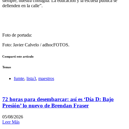
siempre, nuestra consigna: La educación y la escuela pública se
defienden en la calle”.
Foto de portada:
Foto: Javier Calvelo / adhocFOTOS.
Compartí este artículo
Temas
fumte
,
lista3
,
maestros
72 horas para desembarcar: así es ‘Día D: Bajo
Presión’ lo nuevo de Brendan Fraser
05/08/2026
Leer Más