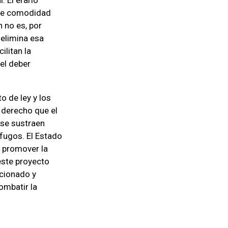
 de comodidad
 no es, por
 elimina esa
ilitan la
el deber
o de ley y los
 derecho que el
 se sustraen
ófugos. El Estado
y promover la
este proyecto
rcionado y
ombatir la