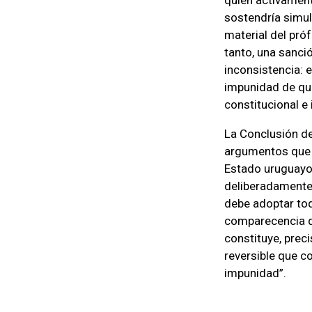
sostendría simul
material del pró
tanto, una sanci
inconsistencia: e
impunidad de qui
constitucional e 
La Conclusión de
argumentos que l
Estado uruguayo
deliberadamente 
debe adoptar tod
comparecencia d
constituye, prec
reversible que c
impunidad”.