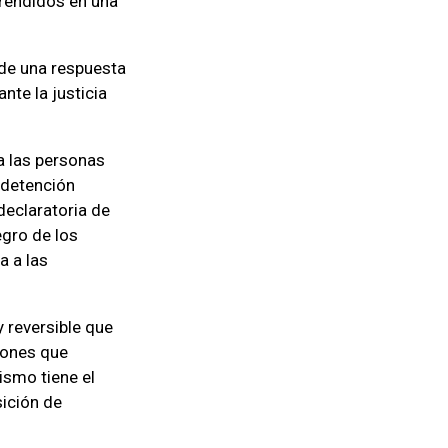
prendidos en una
 de una respuesta
nte la justicia
ra las personas
 detención
declaratoria de
egro de los
a a las
 reversible que
ciones que
ismo tiene el
sición de