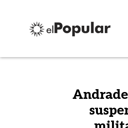
Andrade 
suspen
milit