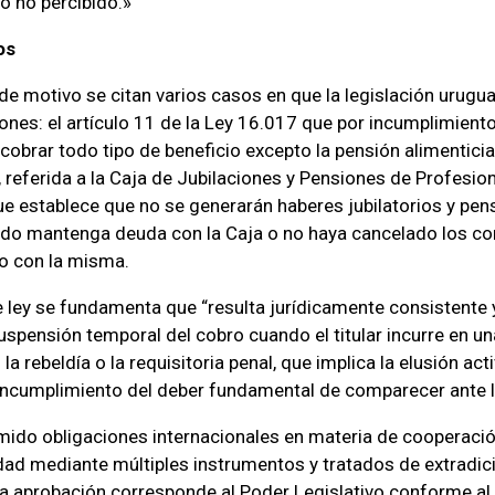
lo no percibido.»
os
 de motivo se citan varios casos en que la legislación urugua
iones: el artículo 11 de la Ley 16.017 que por incumplimiento
cobrar todo tipo de beneficio excepto la pensión alimenticia
, referida a la Caja de Jubilaciones y Pensiones de Profesio
que establece que no se generarán haberes jubilatorios y pen
iado mantenga deuda con la Caja o no haya cancelado los c
o con la misma.
e ley se fundamenta que “resulta jurídicamente consistente
uspensión temporal del cobro cuando el titular incurre en u
a rebeldía o la requisitoria penal, que implica la elusión acti
l incumplimiento del deber fundamental de comparecer ante l
ido obligaciones internacionales en materia de cooperación
dad mediante múltiples instrumentos y tratados de extradici
a aprobación corresponde al Poder Legislativo conforme al a