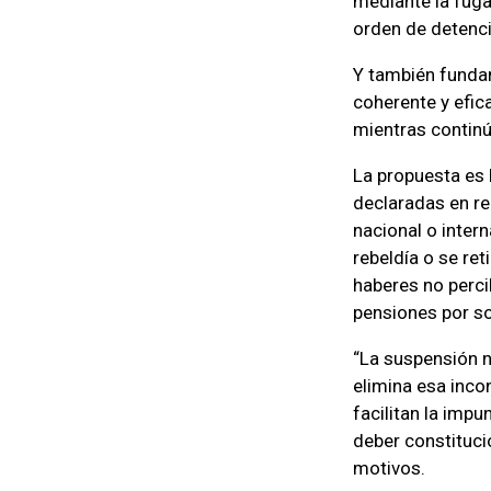
mediante la fuga
orden de detenci
Y también fundam
coherente y efica
mientras continú
La propuesta es 
declaradas en re
nacional o inter
rebeldía o se re
haberes no perci
pensiones por so
“La suspensión n
elimina esa inco
facilitan la imp
deber constituci
motivos.