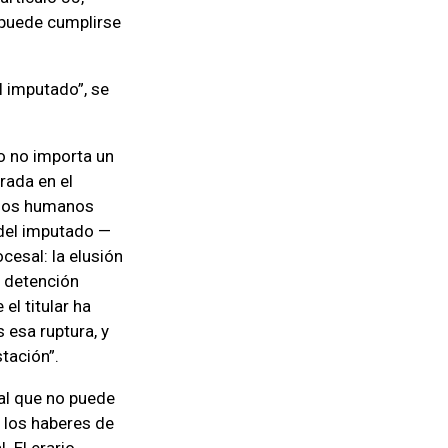
 puede cumplirse
l imputado”, se
o no importa un
rada en el
echos humanos
 del imputado —
cesal: la elusión
e detención
el titular ha
 esa ruptura, y
stación”.
al que no puede
 los haberes de
. El erario