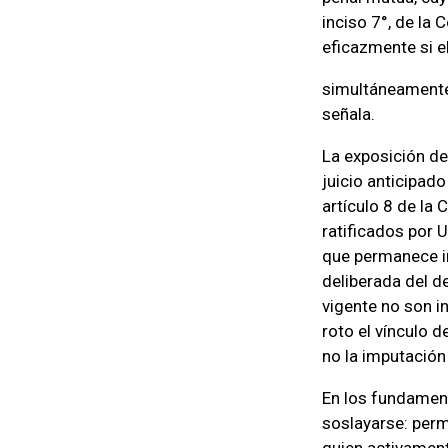
inciso 7°, de la
eficazmente si e
simultáneamente,
señala.
La exposición de
juicio anticipad
artículo 8 de la
ratificados por 
que permanece in
deliberada del d
vigente no son in
roto el vínculo 
no la imputación 
En los fundament
soslayarse: perm
quien activamente