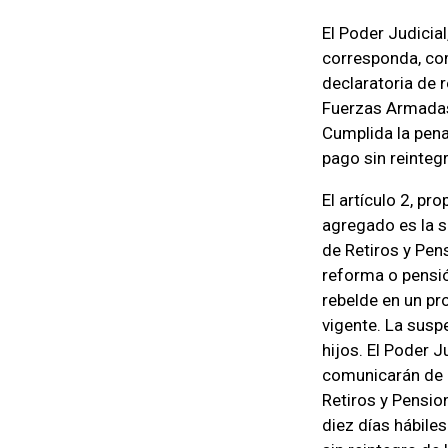
El Poder Judicial
corresponda, com
declaratoria de r
Fuerzas Armadas,
Cumplida la pena
pago sin reinteg
El artículo 2, pr
agregado es la si
de Retiros y Pen
reforma o pensió
rebelde en un pr
vigente. La susp
hijos. El Poder Ju
comunicarán de of
Retiros y Pensio
diez días hábile