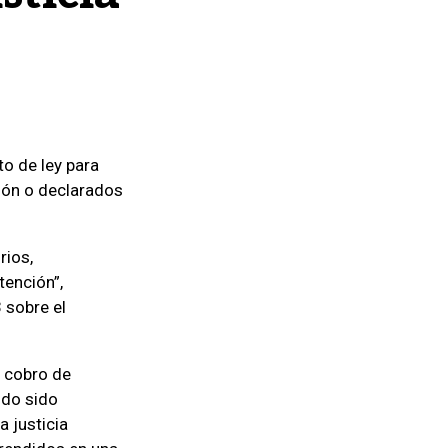
to de ley para
ción o declarados
rios,
tención”,
3 sobre el
l cobro de
ndo sido
a justicia