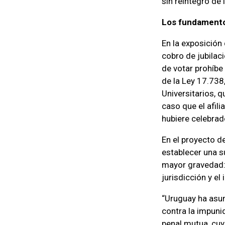
sin reintegro de 
Los fundament
En la exposición
cobro de jubilac
de votar prohíbe 
de la Ley 17.738
Universitarios, 
caso que el afil
hubiere celebrad
En el proyecto d
establecer una s
mayor gravedad: l
jurisdicción y e
“Uruguay ha asum
contra la impuni
penal mutua, cuy