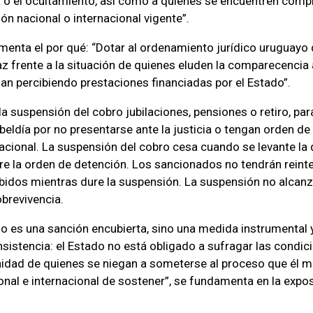
 o el ocultamiento, así como a quienes se encuentren com
ón nacional o internacional vigente”.
enta el por qué: “Dotar al ordenamiento jurídico uruguayo
z frente a la situación de quienes eluden la comparecencia a
an percibiendo prestaciones financiadas por el Estado”.
la suspensión del cobro jubilaciones, pensiones o retiro, pa
beldía por no presentarse ante la justicia o tengan orden de
nacional. La suspensión del cobro cesa cuando se levante la 
tire la orden de detención. Los sancionados no tendrán reint
bidos mientras dure la suspensión. La suspensión no alcanz
brevivencia.
o es una sanción encubierta, sino una medida instrumental y
nsistencia: el Estado no está obligado a sufragar las condi
unidad de quienes se niegan a someterse al proceso que él m
onal e internacional de sostener”, se fundamenta en la expo