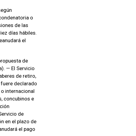
 según
 condenatoria o
siones de las
iez días hábiles.
reanudará el
 propuesta de
). — El Servicio
beres de retiro,
 fuere declarado
o internacional
s, concubinos e
ación
Servicio de
n en el plazo de
eanudará el pago