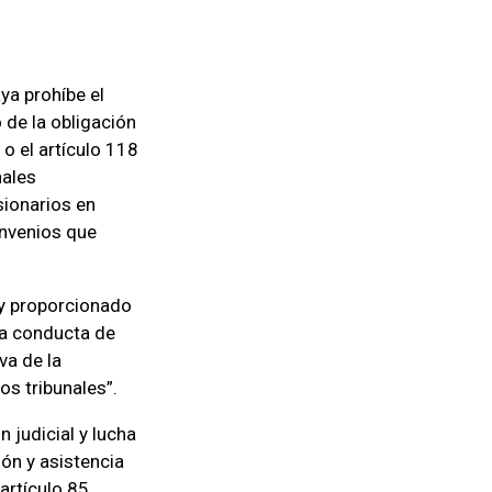
ya prohíbe el
 de la obligación
 o el artículo 118
nales
sionarios en
onvenios que
 y proporcionado
na conducta de
va de la
os tribunales”.
 judicial y lucha
ón y asistencia
rtículo 85,