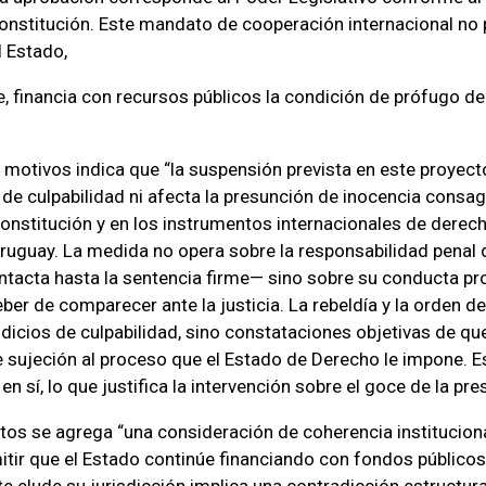
 Constitución. Este mandato de cooperación internacional no
l Estado,
 financia con recursos públicos la condición de prófugo de
 motivos indica que “la suspensión prevista en este proyect
o de culpabilidad ni afecta la presunción de inocencia consag
 Constitución y en los instrumentos internacionales de der
Uruguay. La medida no opera sobre la responsabilidad penal
tacta hasta la sentencia firme— sino sobre su conducta pro
eber de comparecer ante la justicia. La rebeldía y la orden d
dicios de culpabilidad, sino constataciones objetivas de que 
de sujeción al proceso que el Estado de Derecho le impone. Es
en sí, lo que justifica la intervención sobre el goce de la pre
os se agrega “una consideración de coherencia institucion
itir que el Estado continúe financiando con fondos públicos
 elude su jurisdicción implica una contradicción estructural