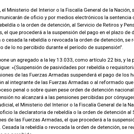
, el Ministerio del Interior o la Fiscalía General de la Nación,
unicarán de oficio y por medios electrónicos la sentencia
ebeldía o la orden de detención, al Servicio de Retiros y Pen
 el que procederá a la suspensión del pago en el plazo de d
 o cesada la rebeldía o revocada la orden de detención, se 
ro de lo no percibido durante el período de suspensión”.
opone un agregado a la ley 13.033, como artículo 22 bis, y la
gue: «(Suspensión de pasividades por rebeldía o requisitoria
siones de las Fuerzas Armadas suspenderá el pago de los ha
n al integrante de las Fuerzas Armadas o al reformado que
oceso penal o sobre quien pese orden de detención nacional 
ensión no alcanzará a las pensiones percibidas por cónyuge
dicial, el Ministerio del Interior o la Fiscalía General de la N
icio la declaratoria de rebeldía o la orden de detención al 
nes de las Fuerzas Armadas, el que procederá a la suspensió
s. Cesada la rebeldía o revocada la orden de detención, se r