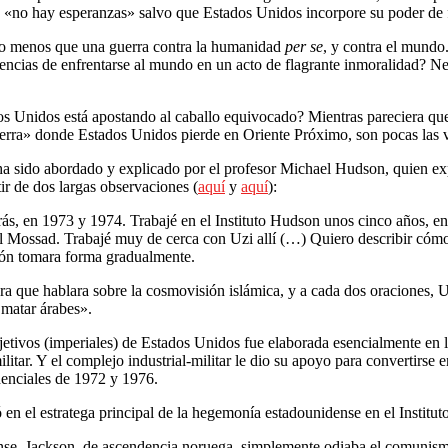
, «no hay esperanzas» salvo que Estados Unidos incorpore su poder de
no menos que una guerra contra la humanidad
per se
, y contra el mundo.
uencias de enfrentarse al mundo en un acto de flagrante inmoralidad? Ne
os Unidos está apostando al caballo equivocado? Mientras pareciera que 
erra» donde Estados Unidos pierde en Oriente Próximo, son pocas las vo
a sido abordado y explicado por el profesor Michael Hudson, quien expl
ir de dos largas observaciones (
aquí
y
aquí
):
ás, en 1973 y 1974. Trabajé en el Instituto Hudson unos cinco años, e
 el Mossad. Trabajé muy de cerca con Uzi allí (…) Quiero describir cómo
gión tomara forma gradualmente.
ra que hablara sobre la cosmovisión islámica, y a cada dos oraciones, U
 matar árabes».
s objetivos (imperiales) de Estados Unidos fue elaborada esencialmente
ilitar. Y el complejo industrial-militar le dio su apoyo para convertirs
denciales de 1972 y 1976.
en el estratega principal de la hegemonía estadounidense en el Institu
dense. Jackson, de ascendencia noruega, simplemente odiaba el comunism