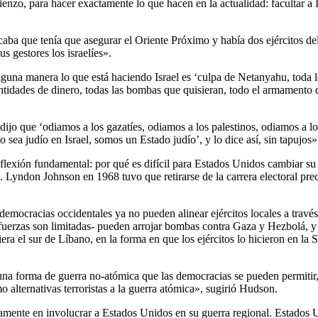
nzo, para hacer exactamente lo que hacen en la actualidad: facultar a
icaba que tenía que asegurar el Oriente Próximo y había dos ejércitos d
us gestores los israelíes».
guna manera lo que está haciendo Israel es ‘culpa de Netanyahu, toda la
tidades de dinero, todas las bombas que quisieran, todo el armamento q
o que ‘odiamos a los gazatíes, odiamos a los palestinos, odiamos a lo
sea judío en Israel, somos un Estado judío’, y lo dice así, sin tapujos»
nflexión fundamental: por qué es difícil para Estados Unidos cambiar 
e. Lyndon Johnson en 1968 tuvo que retirarse de la carrera electoral p
ocracias occidentales ya no pueden alinear ejércitos locales a través d
uerzas son limitadas- pueden arrojar bombas contra Gaza y Hezbolá, y trat
uiera el sur de Líbano, en la forma en que los ejércitos lo hicieron en l
a forma de guerra no-atómica que las democracias se pueden permitir, y 
o alternativas terroristas a la guerra atómica», sugirió Hudson.
nuamente en involucrar a Estados Unidos en su guerra regional. Estados