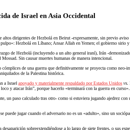
ida de Israel en Asia Occidental
altos dirigentes de Hezbolá en Beirut -expresamente, sin previo aviso 
el pulpo»: Hezbolá en Líbano; Ansar Allah en Yemen; el gobierno sirio y
erazgo de Hezbolá (incluyendo a un alto general iraní), Irán -demoniza
del Mossad. Sin causar muertes humanas de manera intencional.
s o cómplices de una guerra que definitivamente se proyecta como neo-
niquilados de la Palestina histórica.
n a Israel
apoyado y materialmente respaldado por Estados Unidos
vs.
loco y atacar Irán”, porque hacerlo «terminará con la guerra en curso».
mente, un paso calculado tras otro- como si estuviera jugando ajedrez 
puede jugar cuando el adversario no es un «adulto», sino un sociópata 
ia desaparición sobreextendiéndose a lo largo de siete frentes, o sus e