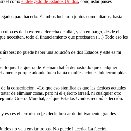
 Israel como
el delegado de Estados Unidos
, conquistar países
elegados para hacerlo. Y ambos lucharon juntos como aliados, hasta
 culpa es de la extrema derecha de allá’, y sin embargo, desde el
ue necesiten, todo el financiamiento que precisaran (…) Todo eso les
s árabes; no puede haber una solución de dos Estados y este es mi
.
su enfoque. La guerra de Vietnam había demostrado que cualquier
recisamente porque adonde fuera había manifestaciones ininterrumpidas
e la conscripción. «Lo que eso significa es que las tácticas actuales
ar de eliminar cosas, pero ni el ejército israelí, ni cualquier otro,
a Segunda Guerra Mundial, así que Estados Unidos recibió la lección.
esa es el terrorismo [es decir, buscar definitivamente grandes
 Unidos no va a enviar tropas. No puede hacerlo. La facción