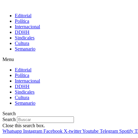
Editorial
Política
Internacional
DDHH
Sindicales
Cultura
Semanario
Menu
Editorial
Política
Internacional
DDHH
Sindicales
Cultura
Semanario
Search
Search
Close this search box.
Whatsapp
Instagram
Facebook
X-twitter
Youtube
Telegram
Spotify
T