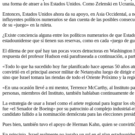
una forma de atraer a los Estados Unidos. Como Zelenski en Ucrania
Entonces, Estados Unidos ahora da su apoyo, en Asia Occidental, a 
influyentes políticos numerarios se dan cuenta de las posibles consec
de su «juego» en la ruleta.
¿Existe conciencia alguna entre los políticos numerarios de que Estad
estadounidense que sí tienen sus reservas, como en cada «juego de gu
El dilema de por qué hay tan pocas voces detractoras en Washington h
respuesta del profesor Hudson está parafraseada a continuación, a part
«Todo lo que ha sucedido hoy fue planificado hace apenas 50 años atr
convirtió en el principal asesor militar de Netanyahu luego de dirigir
sino que Israel tomara las riendas de todo el Oriente Próximo y la re
«En una ocasión llevé a mi mentor, Terrence McCarthy, al Instituto pa
personas, miembros del Instituto, también hablaban continuamente de
La estrategia de usar a Israel como el ariete regional para lograr lo
fue «el Senador de Boeing» por su patrocinio al complejo industrial-m
candidato fallido a la nominación demócrata para las elecciones presi
Pues bien, también tuvo el apoyo de Herman Kahn, quien se convirtió 
En principio, Israel realmente no jugaba un rol en el plan estadouni