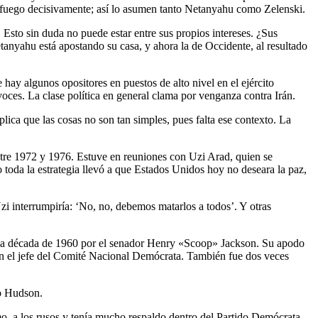
 fuego decisivamente; así lo asumen tanto Netanyahu como Zelenski.
 Esto sin duda no puede estar entre sus propios intereses. ¿Sus
tanyahu está apostando su casa, y ahora la de Occidente, al resultado
hay algunos opositores en puestos de alto nivel en el ejército
ces. La clase política en general clama por venganza contra Irán.
ica que las cosas no son tan simples, pues falta ese contexto. La
ntre 1972 y 1976. Estuve en reuniones con Uzi Arad, quien se
 toda la estrategia llevó a que Estados Unidos hoy no deseara la paz,
zi interrumpiría: ‘No, no, debemos matarlos a todos’. Y otras
 en la década de 1960 por el senador Henry «Scoop» Jackson. Su apodo
e en el jefe del Comité Nacional Demócrata. También fue dos veces
to Hudson.
o, a los rusos y tenía mucho respaldo dentro del Partido Demócrata.