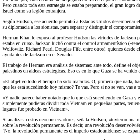
Pero cuando toda esta estrategia se estaba preparando, el gran logro 
Israel como su legión extranjera.
Según Hudson, ese acuerdo permitió a Estados Unidos desempeñar el ro
su diplomacia a los sionistas, para separar y distinguir el comportami
Herman Khan le expuso al profesor Hudson las virtudes de Jackson para
estaba en curso. Jackson luchó contra el control armamentístico («te
Wolfowitz, Richard Pearl, Douglas Fife, entre otros), quienes desde el
ayudantes de Jackson en el Senado.
El trabajo de Herman era análisis de sistemas: ante todo, define el obje
palestinos en aldeas estratégicas. Eso es en lo que Gaza se ha venido 
«El objetivo todo el tiempo ha sido matarlos. O, primero que nada, hac
que les está sucediendo hoy mismo? Te vas. Pero si no se van, vas a 
«Y nadie parece haber notado que lo que está sucediendo en Gaza y en 
simplemente pudieras dividir toda Vietnam en pequeñas partes, teniendo
lugares fue probado en Vietnam».
Si analizas a estos neoconservadores, señala Hudson, «tuvieron una rel
sobre la revolución permanente. Es decir, una revolución desenvolvién
‘No, la revolución permanente es el imperio estadounidense: se expa