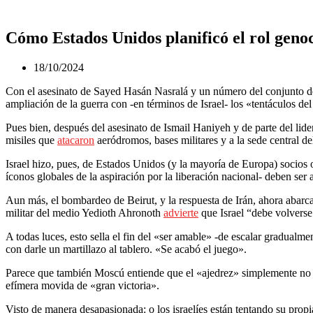
Cómo Estados Unidos planificó el rol genoc
18/10/2024
Con el asesinato de Sayed Hasán Nasralá y un número del conjunto de 
ampliación de la guerra con -en términos de Israel- los «tentáculos d
Pues bien, después del asesinato de Ismail Haniyeh y de parte del lid
misiles que
atacaron
aeródromos, bases militares y a la sede central 
Israel hizo, pues, de Estados Unidos (y la mayoría de Europa) socio
íconos globales de la aspiración por la liberación nacional- deben ser a
Aun más, el bombardeo de Beirut, y la respuesta de Irán, ahora abarca
militar del medio Yedioth Ahronoth
advierte
que Israel “debe volverse 
A todas luces, esto sella el fin del «ser amable» -de escalar gradual
con darle un martillazo al tablero. «Se acabó el juego».
Parece que también Moscú entiende que el «ajedrez» simplemente no se 
efímera movida de «gran victoria».
Visto de manera desapasionada: o los israelíes están tentando su prop