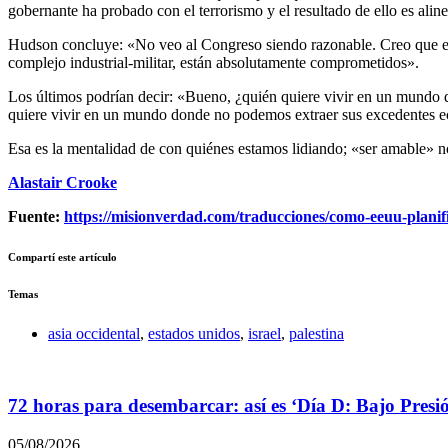
gobernante ha probado con el terrorismo y el resultado de ello es alin
Hudson concluye: «No veo al Congreso siendo razonable. Creo que el
complejo industrial-militar, están absolutamente comprometidos».
Los últimos podrían decir: «Bueno, ¿quién quiere vivir en un mundo 
quiere vivir en un mundo donde no podemos extraer sus excedentes e
Esa es la mentalidad de con quiénes estamos lidiando; «ser amable» n
Alastair Crooke
Fuente:
https://misionverdad.com/traducciones/como-eeuu-planific
Compartí este artículo
Temas
asia occidental
,
estados unidos
,
israel
,
palestina
72 horas para desembarcar: así es ‘Día D: Bajo Presi
05/08/2026