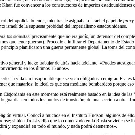
de Khan fue convencer a los constructores de imperios estadounidenses q
l del «policía bueno», mientras le asignaba a Israel el papel de
proxy
ento israelí de la supuesta probidad del imperialismo estadounidense.
 los sionistas: precisamente que no era judío, un defensor del complej
nemos que tener guerra»). Procedió a infiltrar el Departamento de Esta
 principio planificaron una guerra permanente global. La toma del contr
tivo general y luego trabajar de atrás hacia adelante. «Puedes atestiguar 
convirtiendo en los últimos 15 años».
erles la vida tan insoportable que se vean obligados a emigrar. Esa es 
tener que matarlos; lo ideal es que sea mediante bombardeos porque eso
Cisjordania en este momento está realmente basado en la idea de las ‘a
 guardias en todos los puntos de transición, de una sección a otra. Tod
igión virtual. Conocí a muchos en el Instituto Hudson; algunos de ellos,
dose; si bien Trotsky dijo que lo comenzado en la Rusia soviética se ib
ndirá y expandirá en todo el mundo, y nada podrá detenernos».