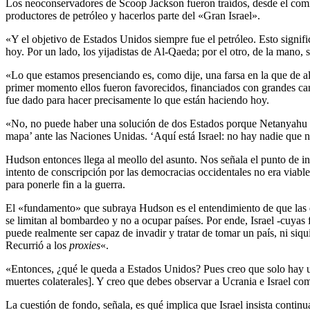
Los neoconservadores de Scoop Jackson fueron traídos, desde el comie
productores de petróleo y hacerlos parte del «Gran Israel».
«Y el objetivo de Estados Unidos siempre fue el petróleo. Esto signif
hoy. Por un lado, los yijadistas de Al-Qaeda; por el otro, de la mano, s
«Lo que estamos presenciando es, como dije, una farsa en la que de al
primer momento ellos fueron favorecidos, financiados con grandes can
fue dado para hacer precisamente lo que están haciendo hoy.
«No, no puede haber una solución de dos Estados porque Netanyahu dij
mapa’ ante las Naciones Unidas. ‘Aquí está Israel: no hay nadie que no 
Hudson entonces llega al meollo del asunto. Nos señala el punto de i
intento de conscripción por las democracias occidentales no era viabl
para ponerle fin a la guerra.
El «fundamento» que subraya Hudson es el entendimiento de que las dem
se limitan al bombardeo y no a ocupar países. Por ende, Israel -cuyas f
puede realmente ser capaz de invadir y tratar de tomar un país, ni siq
Recurrió a los
proxies
«.
«Entonces, ¿qué le queda a Estados Unidos? Pues creo que solo hay un
muertes colaterales]. Y creo que debes observar a Ucrania e Israel com
La cuestión de fondo, señala, es qué implica que Israel insista conti