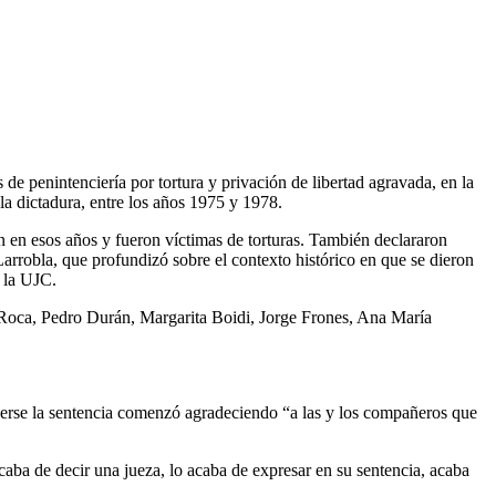
e penintenciería por tortura y privación de libertad agravada, en la
la dictadura, entre los años 1975 y 1978.
 en esos años y fueron víctimas de torturas. También declararon
Larrobla, que profundizó sobre el contexto histórico en que se dieron
y la UJC.
e Roca, Pedro Durán, Margarita Boidi, Jorge Frones, Ana María
cerse la sentencia comenzó agradeciendo “a las y los compañeros que
acaba de decir una jueza, lo acaba de expresar en su sentencia, acaba