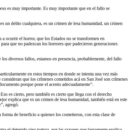
y eso es muy importante. Es muy importante que en el fallo se
o es un delito cualquiera, es un crimen de lesa humanidad, un crimen
a ocurrir el horror, que los Estados no se transformen en
, para que no padezcan los horrores que padecieron generaciones
os diversos fallos, estamos en presencia, probablemente, del fallo
particularmente en estos tiempos en donde se intenta una vez más
 que consideran que los crímenes cometidos acá en San José son crímenes
ste documento porque pone el acento adecuadamente”.
Eso es cierto, pero también es cierto que llega con el derecho
 mejor explica que es un crimen de lesa humanidad, también está en este
ar”, agregó.
 forma de beneficio a quienes los cometieron, con esta clase de
tra el detenido sino tortura, por las razones que largamente explica.