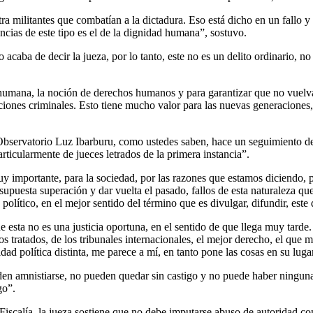
ntra militantes que combatían a la dictadura. Eso está dicho en un fallo 
ncias de este tipo es el de la dignidad humana”, sostuvo.
acaba de decir la jueza, por lo tanto, este no es un delito ordinario, n
humana, la noción de derechos humanos y para garantizar que no vuelva 
iones criminales. Esto tiene mucho valor para las nuevas generaciones
bservatorio Luz Ibarburu, como ustedes saben, hace un seguimiento de l
ticularmente de jueces letrados de la primera instancia”.
y importante, para la sociedad, por las razones que estamos diciendo, 
 la supuesta superación y dar vuelta el pasado, fallos de esta naturaleza
olítico, en el mejor sentido del término que es divulgar, difundir, e
 esta no es una justicia oportuna, en el sentido de que llega muy tarde. 
os tratados, de los tribunales internacionales, el mejor derecho, el que
nidad política distinta, me parece a mí, en tanto pone las cosas en su lug
den amnistiarse, no pueden quedar sin castigo y no puede haber ninguna
go”.
Fiscalía, la jueza sostiene que no debe imputarse abuso de autoridad con