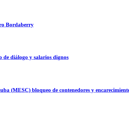
edro Bordaberry
 de diálogo y salarios dignos
uba (MESC) bloqueo de contenedores y encarecimiento d