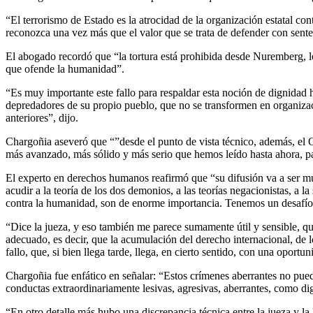
“El terrorismo de Estado es la atrocidad de la organización estatal co
reconozca una vez más que el valor que se trata de defender con sente
El abogado recordó que “la tortura está prohibida desde Nuremberg, lo 
que ofende la humanidad”.
“Es muy importante este fallo para respaldar esta noción de dignidad 
depredadores de su propio pueblo, que no se transformen en organizac
anteriores”, dijo.
Chargoñia aseveró que “”desde el punto de vista técnico, además, el O
más avanzado, más sólido y más serio que hemos leído hasta ahora, par
El experto en derechos humanos reafirmó que “su difusión va a ser mu
acudir a la teoría de los dos demonios, a las teorías negacionistas, a
contra la humanidad, son de enorme importancia. Tenemos un desafío p
“Dice la jueza, y eso también me parece sumamente útil y sensible, que
adecuado, es decir, que la acumulación del derecho internacional, de l
fallo, que, si bien llega tarde, llega, en cierto sentido, con una oportu
Chargoñia fue enfático en señalar: “Estos crímenes aberrantes no pue
conductas extraordinariamente lesivas, agresivas, aberrantes, como di
“En otro detalle más hubo una discrepancia técnica entre la jueza y la 