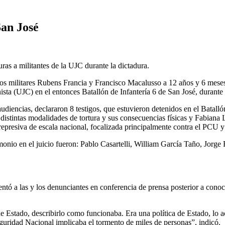
San José
ras a militantes de la UJC durante la dictadura.
os militares Rubens Francia y Francisco Macalusso a 12 años y 6 meses d
sta (UJC) en el entonces Batallón de Infantería 6 de San José, durante 
encias, declararon 8 testigos, que estuvieron detenidos en el Batallón
 distintas modalidades de tortura y sus consecuencias físicas y Fabiana 
represiva de escala nacional, focalizada principalmente contra el PCU 
monio en el juicio fueron: Pablo Casartelli, William García Taño, Jorg
tó a las y los denunciantes en conferencia de prensa posterior a cono
 de Estado, describirlo como funcionaba. Era una política de Estado, lo 
eguridad Nacional implicaba el tormento de miles de personas”, indicó.