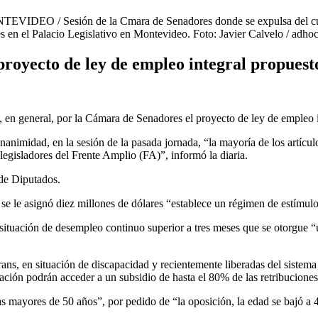
DEO / Sesión de la Cmara de Senadores donde se expulsa del cuerpo
res en el Palacio Legislativo en Montevideo. Foto: Javier Calvelo / a
oyecto de ley de empleo integral propuesto
, en general, por la Cámara de Senadores el proyecto de ley de empleo i
nimidad, en la sesión de la pasada jornada, “la mayoría de los artículo
egisladores del Frente Amplio (FA)”, informó la diaria.
 de Diputados.
 se le asignó diez millones de dólares “establece un régimen de estímulo
ituación de desempleo continuo superior a tres meses que se otorgue “u
ans, en situación de discapacidad y recientemente liberadas del sistema
eración podrán acceder a un subsidio de hasta el 80% de las retribucione
as mayores de 50 años”, por pedido de “la oposición, la edad se bajó a 