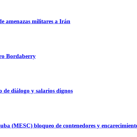
de amenazas militares a Irán
edro Bordaberry
 de diálogo y salarios dignos
uba (MESC) bloqueo de contenedores y encarecimiento d