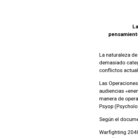
La
pensamiento
La naturaleza de
demasiado categó
conflictos actua
Las Operaciones M
audiencias «ene
manera de operar
Psyop (Psycholog
Según el docum
Warfighting 2040