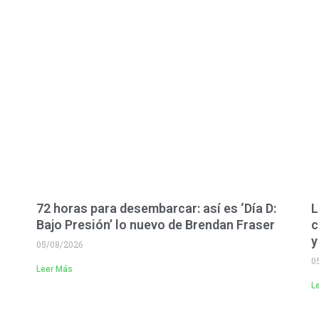
72 horas para desembarcar: así es ‘Día D:
L
Bajo Presión’ lo nuevo de Brendan Fraser
c
y
05/08/2026
0
Leer Más
L