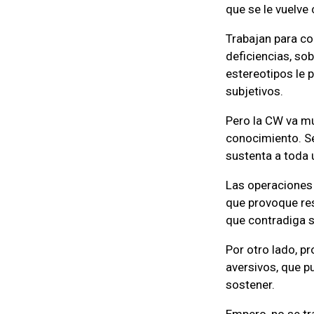
que se le vuelve
Trabajan para co
deficiencias, so
estereotipos le 
subjetivos.
Pero la CW va mu
conocimiento. Se
sustenta a toda 
Las operaciones 
que provoque res
que contradiga s
Por otro lado, 
aversivos, que pu
sostener.
Empero, no se tr