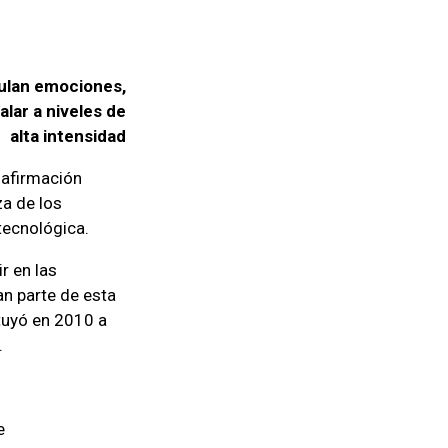
mulan emociones,
lar a niveles de
alta intensidad
 afirmación
za de los
tecnológica.
r en las
n parte de esta
ituyó en 2010 a
.
e