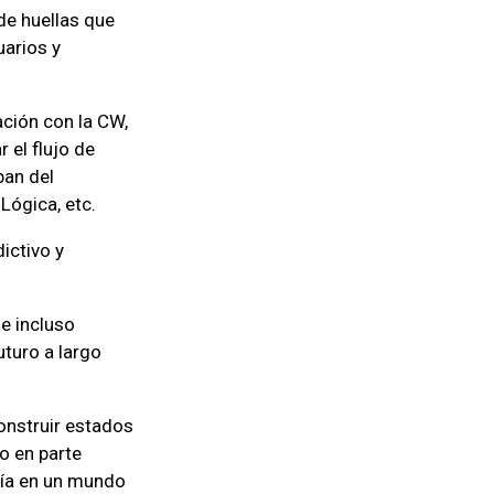
de huellas que
uarios y
ación con la CW,
 el flujo de
pan del
 Lógica, etc.
ictivo y
 e incluso
uturo a largo
onstruir estados
o en parte
nía en un mundo