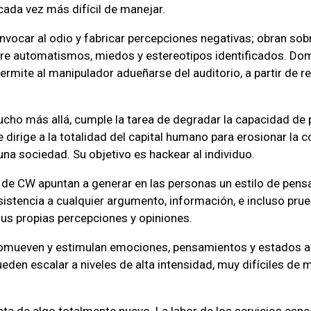
 cada vez más difícil de manejar.
nvocar al odio y fabricar percepciones negativas; obran sob
bre automatismos, miedos y estereotipos identificados. Dom
permite al manipulador adueñarse del auditorio, a partir de r
cho más allá, cumple la tarea de degradar la capacidad de p
 dirige a la totalidad del capital humano para erosionar la 
una sociedad. Su objetivo es hackear al individuo.
de CW apuntan a generar en las personas un estilo de pens
istencia a cualquier argumento, información, e incluso prue
us propias percepciones y opiniones.
promueven y estimulan emociones, pensamientos y estados a
eden escalar a niveles de alta intensidad, muy difíciles de 
ata de algo totalmente nuevo. La labor de los servicios espe