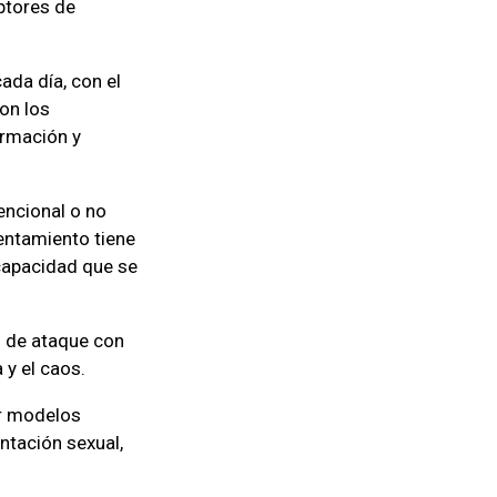
ptores de
ada día, con el
on los
ormación y
encional o no
rentamiento tiene
 capacidad que se
s de ataque con
 y el caos.
uir modelos
entación sexual,