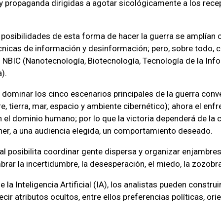
 propaganda dirigidas a agotar sicológicamente a los rece
 posibilidades de esta forma de hacer la guerra se amplían c
cnicas de información y desinformación; pero, sobre todo, c
 NBIC (Nanotecnología, Biotecnología, Tecnología de la Inf
).
e dominar los cinco escenarios principales de la guerra conv
e, tierra, mar, espacio y ambiente cibernético); ahora el enf
n el dominio humano; por lo que la victoria dependerá de la
er, a una audiencia elegida, un comportamiento deseado.
tal posibilita coordinar gente dispersa y organizar enjambre
rar la incertidumbre, la desesperación, el miedo, la zozobra
 la Inteligencia Artificial (IA), los analistas pueden constr
ir atributos ocultos, entre ellos preferencias políticas, ori