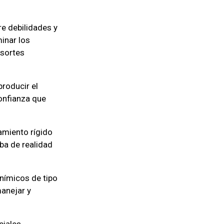
re debilidades y
inar los
esortes
roducir el
confianza que
amiento rígido
ba de realidad
nímicos de tipo
manejar y
ciales