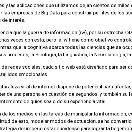
es y las aplicaciones que utilizamos dejan cientos de miles 
r las empresas de Big Data para construir perfiles de los us
 de interés.
encia que la guerra de información (iw), por su estrecha rel
as veces con esta; pero la iw tiene como objetivo controlar
ntras que la cognitiva abarca todas las ciencias que se ocu
s procesos, la Sicología, la Lingüística, la Neurobiología, la
de redes sociales, cada sitio web está diseñado para ser ad
tallidos emocionales.
naturaleza viral de internet dispone de potencial para afectar,
ter de una persona en cuestión de segundos, y también su f
entemente de quién sea o de su experiencia vital.
 de los medios en las tareas de manipular la información, c
 virtud de esto, modelar modos de actuación, se ha convertid
strategia del imperio estadounidense para lograr la hegemo