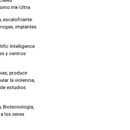
como mk-Ultra.
 escalofriante:
rogas, implantes
ific Intelligence
es y centros
ias, producir
ar la violencia,
 de estudios
, Biotecnología,
 a los seres