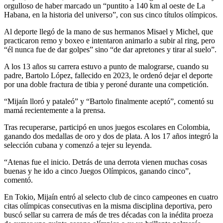
orgulloso de haber marcado un “puntito a 140 km al oeste de La
Habana, en la historia del universo”, con sus cinco títulos olímpicos.
Al deporte llegó de la mano de sus hermanos Misael y Michel, que
practicaron remo y boxeo e intentaron animarlo a subir al ring, pero
“él nunca fue de dar golpes” sino “de dar apretones y tirar al suelo”.
A los 13 años su carrera estuvo a punto de malograrse, cuando su
padre, Bartolo López, fallecido en 2023, le ordenó dejar el deporte
por una doble fractura de tibia y peroné durante una competición.
“Mijaín lloró y pataleó” y “Bartolo finalmente aceptó”, comentó su
mamá recientemente a la prensa.
Tras recuperarse, participó en unos juegos escolares en Colombia,
ganando dos medallas de oro y dos de plata. A los 17 años integró la
selección cubana y comenzó a tejer su leyenda.
“Atenas fue el inicio. Detrás de una derrota vienen muchas cosas
buenas y he ido a cinco Juegos Olímpicos, ganando cinco”,
comentó.
En Tokio, Mijaín entró al selecto club de cinco campeones en cuatro
citas olímpicas consecutivas en la misma disciplina deportiva, pero
buscó sellar su carrera de más de tres décadas con la inédita proeza