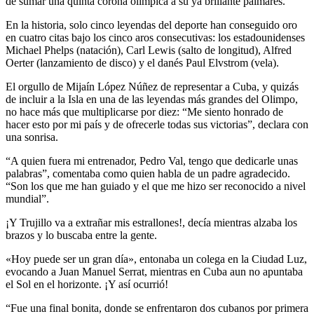
de sumar una quinta corona olímpica a su ya brillante palmarés.
En la historia, solo cinco leyendas del deporte han conseguido oro
en cuatro citas bajo los cinco aros consecutivas: los estadounidenses
Michael Phelps (natación), Carl Lewis (salto de longitud), Alfred
Oerter (lanzamiento de disco) y el danés Paul Elvstrom (vela).
El orgullo de Mijaín López Núñez de representar a Cuba, y quizás
de incluir a la Isla en una de las leyendas más grandes del Olimpo,
no hace más que multiplicarse por diez: “Me siento honrado de
hacer esto por mi país y de ofrecerle todas sus victorias”, declara con
una sonrisa.
“A quien fuera mi entrenador, Pedro Val, tengo que dedicarle unas
palabras”, comentaba como quien habla de un padre agradecido.
“Son los que me han guiado y el que me hizo ser reconocido a nivel
mundial”.
¡Y Trujillo va a extrañar mis estrallones!, decía mientras alzaba los
brazos y lo buscaba entre la gente.
«Hoy puede ser un gran día», entonaba un colega en la Ciudad Luz,
evocando a Juan Manuel Serrat, mientras en Cuba aun no apuntaba
el Sol en el horizonte. ¡Y así ocurrió!
“Fue una final bonita, donde se enfrentaron dos cubanos por primera