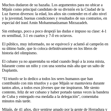
Muchos dudaron de su hazaña. Los argumentos para no ubicar a
Mijaín como principal candidato de su división en la Ciudad de la
Luz fueron diversos: la edad, los años sin contender en el alto nivel
y la juventud, buenas condiciones y resultados de sus contrarios, en
especial del iraní Amin Mohammadzaman Mirzazadeh.
Sin embargo, poco a poco despejó las dudas e impuso su clase: 4-1
en semifinal, 3-1 en cuartos y 7-0 en octavos.
El público, muy informado, no se equivocó y aclamó al campeón en
su último baile, que lo coloca definitivamente en los libros de
historia del olimpismo.
El cubano ya no aparentaba su edad cuando llegó a la zona mixta,
hilarante como un niño y con una sonrisa más alta que un salto de
Duplantis.
“El triunfo se lo dedico a todos los seres humanos que han
contribuido con mis triunfos y a que Mijaín se mantuviera durante
tantos años, a todos esos jóvenes que me inspiraron. Me siento
contento, feliz de ser cubano y haber portado tantas veces la bandera
de Cuba y entregado esa medalla a la delegación”, comentaba
minutos más tarde.
Mijaín, de 41 años, dice sentirse amado por la gente de Herradura y