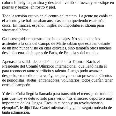
coloca la insignia parisina y desde ahí vertió su fuerza y su estirpe en
piernas y brazos, en rostro y piel.
Toda la tensión estuvo en el centro del recinto. La gente no cabía en
el asiento y se balanceaban ansiosas como queriendo estar más
cerca. En francés, español, inglés; no importaba el idioma para
vitorear al héroe.
Casi enseguida empezaron los homenajes. No solamente los
asistentes a la sala del Campo de Marte sabían que estaban delante
de un hito nunca visto en citas estivales, sino también otros muchos
desde decenas de lugares de París, de Francia y del mundo.
Apenas a la salida del colchón lo encontró Thomas Bach, el
Presidente del Comité Olímpico Internacional, que llegó hasta él
para reconocer tanto sacrificio y talento. Luego pudo avanzar
despacio, en medio de la vorágine que genera su presencia. Cientos
de periodistas, atletas, entrenadores, voluntarios, todos querían tener
cerca al campeón.
Y desde Cuba llegó la llamada para transmitir el mensaje de todo un
país que hoy se detuvo solo para verlo. “Es el suceso deportivo más
importante de los Juegos. Eres un cubano y un revolucionario
ejemplar”, le dijo Díaz-Canel mientras el gigante seguía rodeado de
tanta admiración.