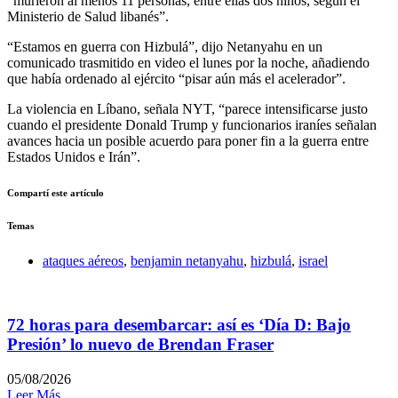
“murieron al menos 11 personas, entre ellas dos niños, según el
Ministerio de Salud libanés”.
“Estamos en guerra con Hizbulá”, dijo Netanyahu en un
comunicado trasmitido en video el lunes por la noche, añadiendo
que había ordenado al ejército “pisar aún más el acelerador”.
La violencia en Líbano, señala NYT, “parece intensificarse justo
cuando el presidente Donald Trump y funcionarios iraníes señalan
avances hacia un posible acuerdo para poner fin a la guerra entre
Estados Unidos e Irán”.
Compartí este artículo
Temas
ataques aéreos
,
benjamin netanyahu
,
hizbulá
,
israel
72 horas para desembarcar: así es ‘Día D: Bajo
Presión’ lo nuevo de Brendan Fraser
05/08/2026
Leer Más