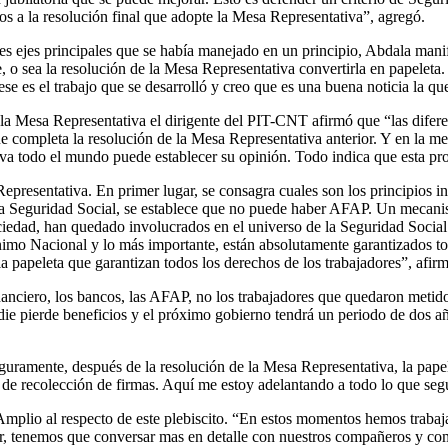
s a la resolución final que adopte la Mesa Representativa”, agregó.
tres ejes principales que se había manejado en un principio, Abdala manif
, o sea la resolución de la Mesa Representativa convertirla en papeleta.
, ese es el trabajo que se desarrolló y creo que es una buena noticia la 
 la Mesa Representativa el dirigente del PIT-CNT afirmó que “las difere
completa la resolución de la Mesa Representativa anterior. Y en la medi
va todo el mundo puede establecer su opinión. Todo indica que esta pr
 Representativa. En primer lugar, se consagra cuales son los principios 
la Seguridad Social, se establece que no puede haber AFAP. Un mecanis
 sociedad, han quedado involucrados en el universo de la Seguridad Soci
nimo Nacional y lo más importante, están absolutamente garantizados tod
a papeleta que garantizan todos los derechos de los trabajadores”, afir
inanciero, los bancos, las AFAP, no los trabajadores que quedaron meti
die pierde beneficios y el próximo gobierno tendrá un periodo de dos añ
amente, después de la resolución de la Mesa Representativa, la papelet
 de recolección de firmas. Aquí me estoy adelantando a todo lo que seg
mplio al respecto de este plebiscito. “En estos momentos hemos trabaja
r, tenemos que conversar mas en detalle con nuestros compañeros y comp