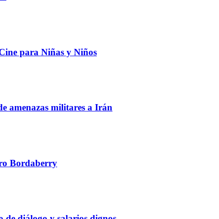
 Cine para Niñas y Niños
de amenazas militares a Irán
edro Bordaberry
 de diálogo y salarios dignos