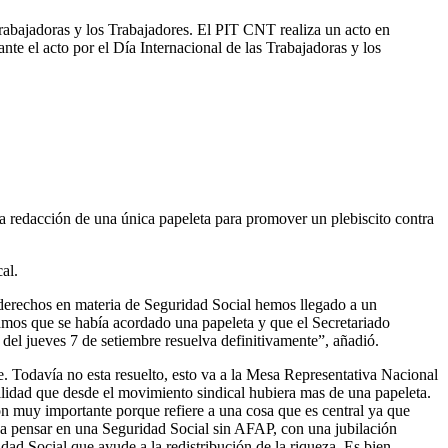
adoras y los Trabajadores. El PIT CNT realiza un acto en
te el acto por el Día Internacional de las Trabajadoras y los
la redacción de una única papeleta para promover un plebiscito contra
al.
 derechos en materia de Seguridad Social hemos llegado a un
mamos que se había acordado una papeleta y que el Secretariado
 del jueves 7 de setiembre resuelva definitivamente”, añadió.
e. Todavía no esta resuelto, esto va a la Mesa Representativa Nacional
lidad que desde el movimiento sindical hubiera mas de una papeleta.
n muy importante porque refiere a una cosa que es central ya que
eda pensar en una Seguridad Social sin AFAP, con una jubilación
ad Social que ayude a la redistribución de la riqueza. Es bien