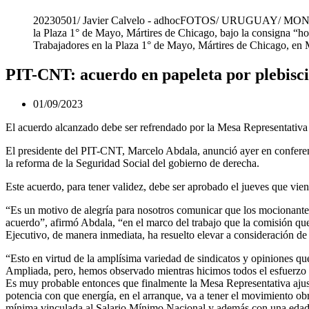
20230501/ Javier Calvelo - adhocFOTOS/ URUGUAY/ MONTEVIDE
la Plaza 1° de Mayo, Mártires de Chicago, bajo la consigna “hoy
Trabajadores en la Plaza 1° de Mayo, Mártires de Chicago, e
PIT-CNT: acuerdo en papeleta por plebisci
01/09/2023
El acuerdo alcanzado debe ser refrendado por la Mesa Representativa
El presidente del PIT-CNT, Marcelo Abdala, anunció ayer en conferenci
la reforma de la Seguridad Social del gobierno de derecha.
Este acuerdo, para tener validez, debe ser aprobado el jueves que vi
“Es un motivo de alegría para nosotros comunicar que los mocionante
acuerdo”, afirmó Abdala, “en el marco del trabajo que la comisión que
Ejecutivo, de manera inmediata, ha resuelto elevar a consideración de 
“Esto en virtud de la amplísima variedad de sindicatos y opiniones qu
Ampliada, pero, hemos observado mientras hicimos todos el esfuerzo p
Es muy probable entonces que finalmente la Mesa Representativa ajust
potencia con que energía, en el arranque, va a tener el movimiento o
mínima vinculada al Salario Mínimo Nacional y además con una edad jub