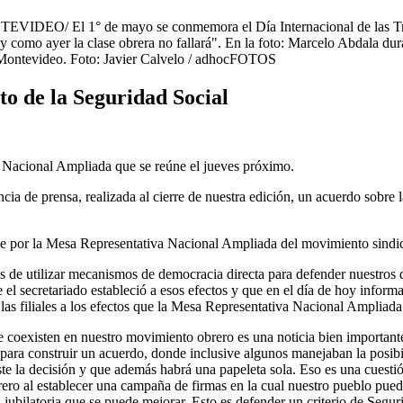
O/ El 1° de mayo se conmemora el Día Internacional de las Trabaj
 como ayer la clase obrera no fallará". En la foto: Marcelo Abdala duran
n Montevideo. Foto: Javier Calvelo / adhocFOTOS
to de la Seguridad Social
 Nacional Ampliada que se reúne el jueves próximo.
a de prensa, realizada al cierre de nuestra edición, un acuerdo sobre 
ene por la Mesa Representativa Nacional Ampliada del movimiento sindic
s de utilizar mecanismos de democracia directa para defender nuestros
 el secretariado estableció a esos efectos y que en el día de hoy infor
las filiales a los efectos que la Mesa Representativa Nacional Ampliada
e coexisten en nuestro movimiento obrero es una noticia bien important
ara construir un acuerdo, donde inclusive algunos manejaban la posibi
e la decisión y que además habrá una papeleta sola. Eso es una cuestió
brero al establecer una campaña de firmas en la cual nuestro pueblo pu
ilatoria que se puede mejorar. Esto es defender un criterio de Segurid