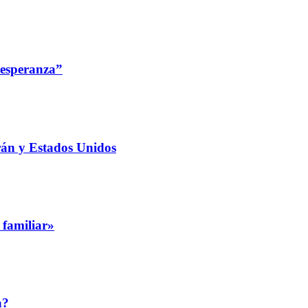
 esperanza”
rán y Estados Unidos
 familiar»
a?