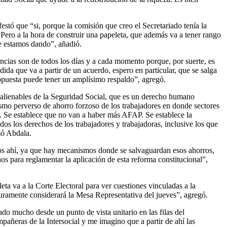
estó que “si, porque la comisión que creo el Secretariado tenía la
 Pero a la hora de construir una papeleta, que además va a tener rango
que estamos dando”, añadió.
ncias son de todos los días y a cada momento porque, por suerte, es
da que va a partir de un acuerdo, espero en particular, que se salga
opuesta puede tener un amplísimo respaldo”, agregó.
inalienables de la Seguridad Social, que es un derecho humano
mo perverso de ahorro forzoso de los trabajadores en donde sectores
al. Se establece que no van a haber más AFAP. Se establece la
os los derechos de los trabajadores y trabajadoras, inclusive los que
mó Abdala.
dos ahí, ya que hay mecanismos donde se salvaguardan esos ahorros,
os para reglamentar la aplicación de esta reforma constitucional”,
a va a la Corte Electoral para ver cuestiones vinculadas a la
uramente considerará la Mesa Representativa del jueves”, agregó.
do mucho desde un punto de vista unitario en las filas del
añeras de la Intersocial y me imagino que a partir de ahí las