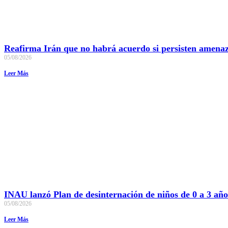
Reafirma Irán que no habrá acuerdo si persisten amenaza
05/08/2026
Leer Más
INAU lanzó Plan de desinternación de niños de 0 a 3 año
05/08/2026
Leer Más