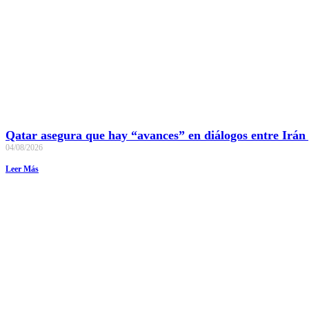
Qatar asegura que hay “avances” en diálogos entre Irán
04/08/2026
Leer Más