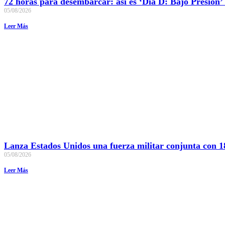
72 horas para desembarcar: así es ‘Día D: Bajo Presión’
05/08/2026
Leer Más
Lanza Estados Unidos una fuerza militar conjunta con 18
05/08/2026
Leer Más