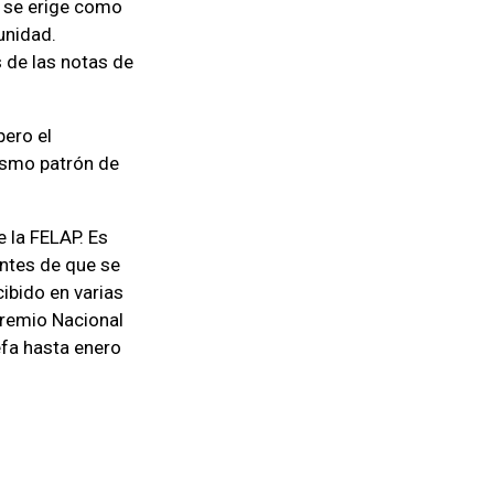
a se erige como
unidad.
s de las notas de
pero el
ismo patrón de
 la FELAP. Es
Antes de que se
ibido en varias
Premio Nacional
efa hasta enero