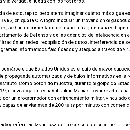
 y la verdad, él juega con los fósforos.
a de esto, repito, pero aterra imaginar cuánto más sigue e
1982, en que la CIA logró inocular un troyano en el gasoduc
aires, se han documentado de manera fragmentaria y dispersa
tamento de Defensa y de las agencias de inteligencia en el
iltración en redes, recopilación de datos, interferencia de s
ogramas informáticos falsificados y ataques a través de vir
e sumársele que Estados Unidos es el país de mayor capaci
 propaganda automatizada y de bulos informativos en la re
Institute. Como botón de muestra, durante el golpe de Estado
9, el investigador español Julián Macías Tovar reveló la par
 por un programador con entrenamiento militar, vinculado al
 capaz de enviar más de 200 tuits por minuto con contenid
adiografía más lastimosa del crepúsculo de un imperio que