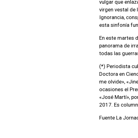
vulgar que enlaz
virgen vestal de
Ignorancia, cons
esta sinfonía fu
En este martes d
panorama de irra
todas las guerra
(*) Periodista c
Doctora en Cienc
me olvide», «Jin
ocasiones el Pr
«José Martí», po
2017. Es columni
Fuente La Jorna