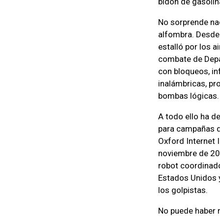
bidón de gasolina
No sorprende nad
alfombra. Desde 
estalló por los 
combate de Depar
con bloqueos, inf
inalámbricas, pr
bombas lógicas.
A todo ello ha d
para campañas de
Oxford Internet 
noviembre de 201
robot coordinado
Estados Unidos y
los golpistas.
No puede haber r