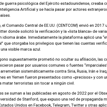
de guerra psicológica del Ejército estadounidense, creaba c
nteligencia Artificial y se hacía pasar por actores extranjer
países.
e, el Comando Central de EE.UU. (CENTCOM) envió en 2017 
tter donde solicitó la verificación y la «lista blanca» de var
n idioma árabe. Inmediatamente la plataforma aplicó una “e
” que otorgaba los privilegios que tienen las cuentas verifi
 una visible marca azul.
ono supuestamente prometió no ocultar su afiliación, las 
 hicieron pasar por usuarios comunes o fuentes “imparciales
arremetían sistemáticamente contra Siria, Rusia, Irán e Iraq
nes en Yemen fueron presentados como «precisos» y con u
a matar terroristas sin tocar a ningún civil.
es se suman a las publicadas en agosto de 2022 por el Obs
niversidad de Stanford, que expuso una red de propaganda mi
Estados Unidos en Facebook, Telegram, Twitter y otras apli