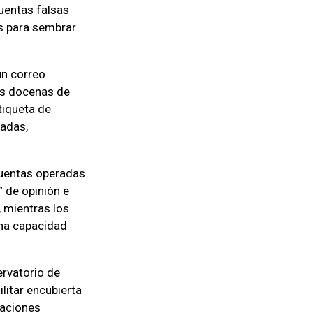
uentas falsas
os para sembrar
un correo
ias docenas de
tiqueta de
cadas,
cuentas operadas
” de opinión e
, mientras los
na capacidad
ervatorio de
litar encubierta
caciones