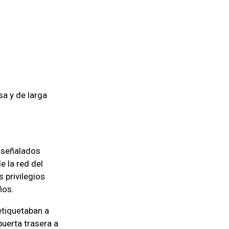
sa y de larga
s señalados
 la red del
 privilegios
ños.
etiquetaban a
puerta trasera a