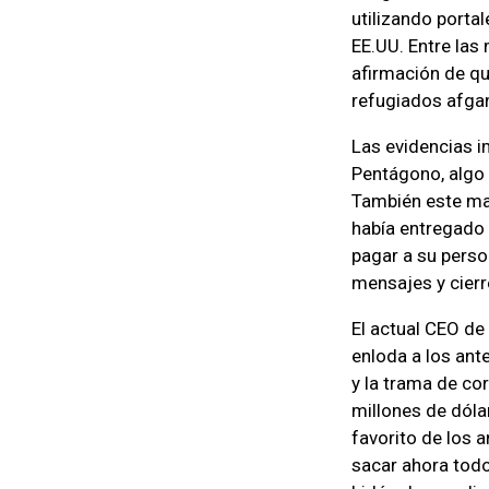
utilizando porta
EE.UU. Entre las
afirmación de qu
refugiados afga
Las evidencias i
Pentágono, algo 
También este mar
había entregado 
pagar a su perso
mensajes y cierr
El actual CEO de
enloda a los ant
y la trama de cor
millones de dóla
favorito de los 
sacar ahora todos