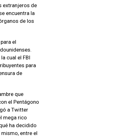
s extranjeros de
se encuentra la
 órganos de los
para el
tadounidenses.
la cual el FBI
tribuyentes para
censura de
hambre que
 con el Pentágono
agó a Twitter
el mega rico
 qué ha decidido
í mismo, entre el