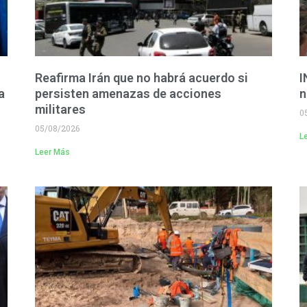
Reafirma Irán que no habrá acuerdo si
I
a
persisten amenazas de acciones
n
militares
0
05/08/2026
L
Leer Más