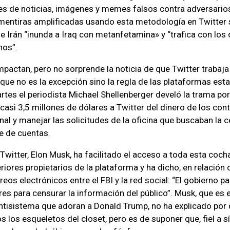
les de noticias, imágenes y memes falsos contra adversario
 mentiras amplificadas usando esta metodología en Twitter 
e Irán “inunda a Iraq con metanfetamina» y “trafica con los
nos”.
mpactan, pero no sorprende la noticia de que Twitter trabaja 
que no es la excepción sino la regla de las plataformas es
tes el periodista Michael Shellenberger develó la trama por 
casi 3,5 millones de dólares a Twitter del dinero de los con
nal y manejar las solicitudes de la oficina que buscaban la 
e de cuentas.
 Twitter, Elon Musk, ha facilitado el acceso a toda esta coc
eriores propietarios de la plataforma y ha dicho, en relación
reos electrónicos entre el FBI y la red social: “El gobierno p
res para censurar la información del público”. Musk, que es 
antisistema que adoran a Donald Trump, no ha explicado por
 los esqueletos del closet, pero es de suponer que, fiel a s