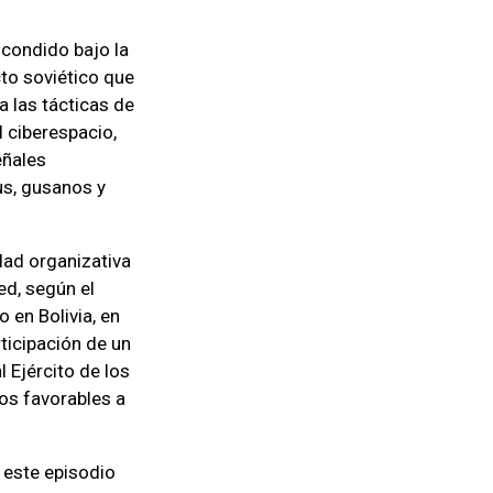
scondido bajo la
to soviético que
 las tácticas de
 ciberespacio,
eñales
us, gusanos y
dad organizativa
d, según el
 en Bolivia, en
ticipación de un
 Ejército de los
os favorables a
 este episodio