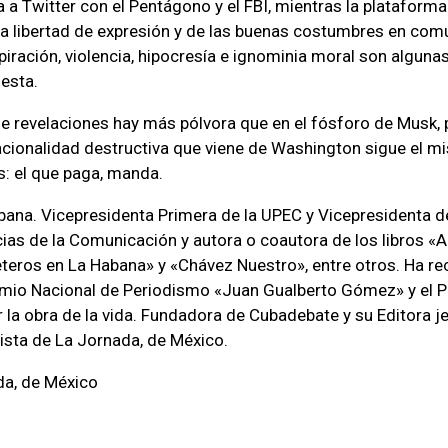
a a Twitter con el Pentágono y el FBI, mientras la plataform
 la libertad de expresión y de las buenas costumbres en com
piración, violencia, hipocresía e ignominia moral son alguna
nesta.
e revelaciones hay más pólvora que en el fósforo de Musk, 
cionalidad destructiva que viene de Washington sigue el m
s: el que paga, manda.
ubana. Vicepresidenta Primera de la UPEC y Vicepresidenta de
ias de la Comunicación y autora o coautora de los libros «
eteros en La Habana» y «Chávez Nuestro», entre otros. Ha rec
emio Nacional de Periodismo «Juan Gualberto Gómez» y el 
r la obra de la vida. Fundadora de Cubadebate y su Editora j
sta de La Jornada, de México.
da, de México