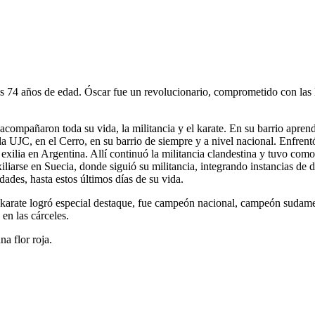
 74 años de edad. Óscar fue un revolucionario, comprometido con las l
 acompañaron toda su vida, la militancia y el karate. En su barrio aprend
 la UJC, en el Cerro, en su barrio de siempre y a nivel nacional. Enfrent
xilia en Argentina. Allí continuó la militancia clandestina y tuvo como 
liarse en Suecia, donde siguió su militancia, integrando instancias de d
dades, hasta estos últimos días de su vida.
el karate logró especial destaque, fue campeón nacional, campeón sudam
en las cárceles.
a flor roja.