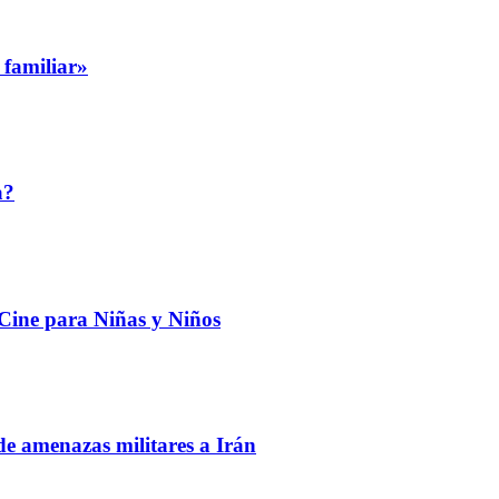
 familiar»
a?
 Cine para Niñas y Niños
de amenazas militares a Irán