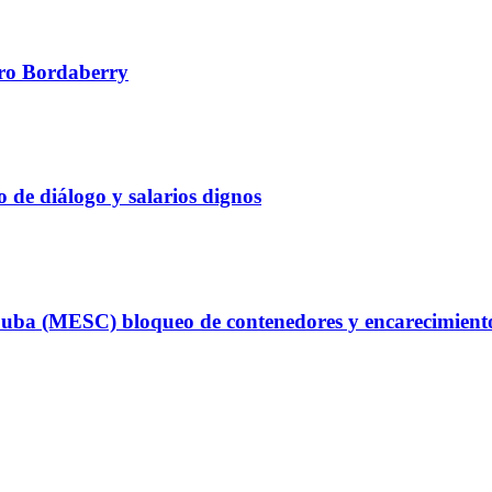
edro Bordaberry
 de diálogo y salarios dignos
uba (MESC) bloqueo de contenedores y encarecimiento d