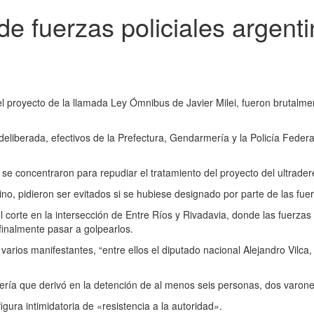
de fuerzas policiales argent
 proyecto de la llamada Ley Ómnibus de Javier Milei, fueron brutalment
deliberada, efectivos de la Prefectura, Gendarmería y la Policía Feder
se concentraron para repudiar el tratamiento del proyecto del ultradere
no, pidieron ser evitados si se hubiese designado por parte de las fuerz
corte en la intersección de Entre Ríos y Rivadavia, donde las fuerzas 
 finalmente pasar a golpearlos.
de varios manifestantes, “entre ellos el diputado nacional Alejandro Vi
ía que derivó en la detención de al menos seis personas, dos varones 
igura intimidatoria de «resistencia a la autoridad».