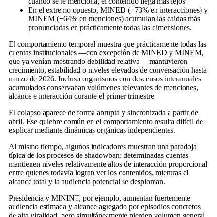
cuando se le menciona, el contenido llega más lejos.
En el extremo opuesto, MINED (−73% en interacciones) y
MINEM (−64% en menciones) acumulan las caídas más
pronunciadas en prácticamente todas las dimensiones.
El comportamiento temporal muestra que prácticamente todas las
cuentas institucionales —con excepción de MINED y MINEM,
que ya venían mostrando debilidad relativa— mantuvieron
crecimiento, estabilidad o niveles elevados de conversación hasta
marzo de 2026. Incluso organismos con descensos interanuales
acumulados conservaban volúmenes relevantes de menciones,
alcance e interacción durante el primer trimestre.
El colapso aparece de forma abrupta y sincronizada a partir de
abril. Ese quiebre común en el comportamiento resulta difícil de
explicar mediante dinámicas orgánicas independientes.
Al mismo tiempo, algunos indicadores muestran una paradoja
típica de los procesos de shadowban: determinadas cuentas
mantienen niveles relativamente altos de interacción proporcional
entre quienes todavía logran ver los contenidos, mientras el
alcance total y la audiencia potencial se desploman.
Presidencia y MININT, por ejemplo, aumentan fuertemente
audiencia estimada y alcance agregado por episodios concretos
de alta viralidad, pero simultáneamente pierden volumen general