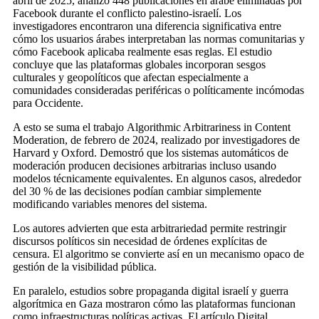
abril de 2025, analizó 448 publicaciones en árabe eliminadas por
Facebook durante el conflicto palestino-israelí. Los
investigadores encontraron una diferencia significativa entre
cómo los usuarios árabes interpretaban las normas comunitarias y
cómo Facebook aplicaba realmente esas reglas. El estudio
concluye que las plataformas globales incorporan sesgos
culturales y geopolíticos que afectan especialmente a
comunidades consideradas periféricas o políticamente incómodas
para Occidente.
A esto se suma el trabajo Algorithmic Arbitrariness in Content
Moderation, de febrero de 2024, realizado por investigadores de
Harvard y Oxford. Demostró que los sistemas automáticos de
moderación producen decisiones arbitrarias incluso usando
modelos técnicamente equivalentes. En algunos casos, alrededor
del 30 % de las decisiones podían cambiar simplemente
modificando variables menores del sistema.
Los autores advierten que esta arbitrariedad permite restringir
discursos políticos sin necesidad de órdenes explícitas de
censura. El algoritmo se convierte así en un mecanismo opaco de
gestión de la visibilidad pública.
En paralelo, estudios sobre propaganda digital israelí y guerra
algorítmica en Gaza mostraron cómo las plataformas funcionan
como infraestructuras políticas activas. El artículo Digital