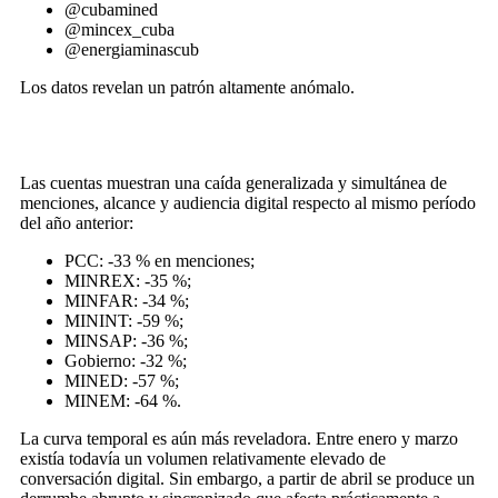
@cubamined
@mincex_cuba
@energiaminascub
Los datos revelan un patrón altamente anómalo.
Las cuentas muestran una caída generalizada y simultánea de
menciones, alcance y audiencia digital respecto al mismo período
del año anterior:
PCC: -33 % en menciones;
MINREX: -35 %;
MINFAR: -34 %;
MININT: -59 %;
MINSAP: -36 %;
Gobierno: -32 %;
MINED: -57 %;
MINEM: -64 %.
La curva temporal es aún más reveladora. Entre enero y marzo
existía todavía un volumen relativamente elevado de
conversación digital. Sin embargo, a partir de abril se produce un