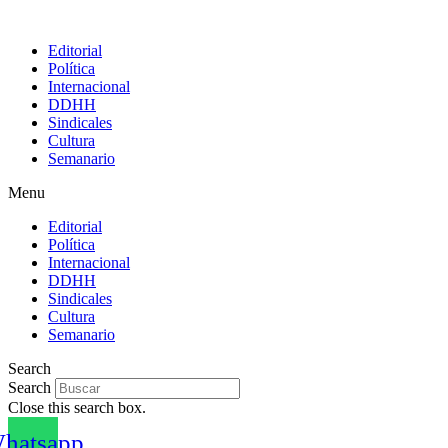
Editorial
Política
Internacional
DDHH
Sindicales
Cultura
Semanario
Menu
Editorial
Política
Internacional
DDHH
Sindicales
Cultura
Semanario
Search
Search
Close this search box.
hatsapp