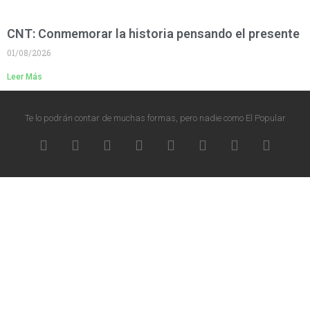
CNT: Conmemorar la historia pensando el presente
01/08/2026
Leer Más
Te lo podrán contar de muchas formas, pero nadie como El Popular