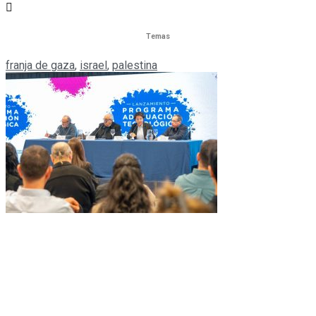
Temas
franja de gaza
,
israel
,
palestina