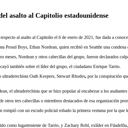
del asalto al Capitolio estadounidense
respecto al asalto al Capitolio el 6 de enero de 2021, fue dada a conoce
ista Proud Boys, Ethan Nordean, quien recibió en Seatttle una condena 
tro meses, Nordean y otros cabecillas del grupo, fueron declarados culp
cayó también sobre el líder del grupo, el ciudadano Enrique Tarrio.
po ultraderechista Oath Keepers, Stewart Rhodes
,
por la conspiración q
rdean, el ultraderechista que se hizo popular al encabezar a los asaltan
l de otros tres cabecillas o miembros destacados de esa organización pr
rompió con un escudo policial robado la primera ventana por la que los
o como lugarteniente de Tarrio, y Zachary Rehl, exlíder en Filadelfia, 