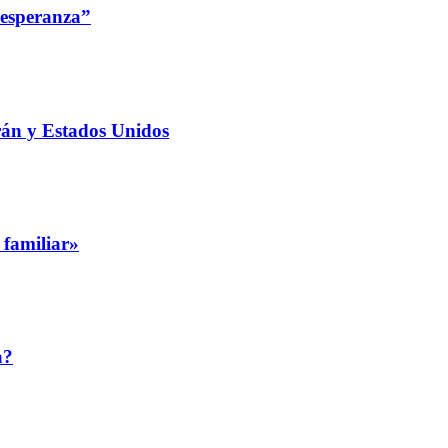
 esperanza”
rán y Estados Unidos
 familiar»
a?