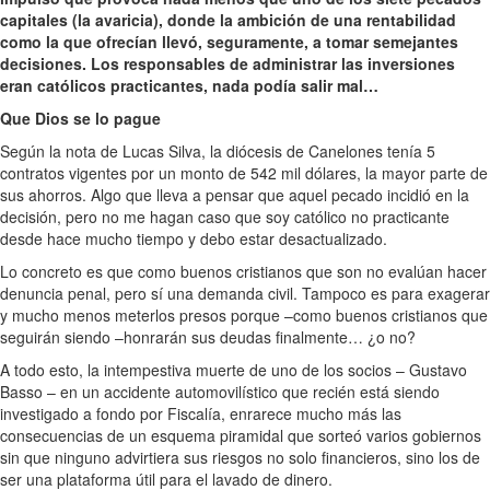
capitales (la avaricia), donde la ambición de una rentabilidad
como la que ofrecían llevó, seguramente, a tomar semejantes
decisiones. Los responsables de administrar las inversiones
eran católicos practicantes, nada podía salir mal…
Que Dios se lo pague
Según la nota de Lucas Silva, la diócesis de Canelones tenía 5
contratos vigentes por un monto de 542 mil dólares, la mayor parte de
sus ahorros. Algo que lleva a pensar que aquel pecado incidió en la
decisión, pero no me hagan caso que soy católico no practicante
desde hace mucho tiempo y debo estar desactualizado.
Lo concreto es que como buenos cristianos que son no evalúan hacer
denuncia penal, pero sí una demanda civil. Tampoco es para exagerar
y mucho menos meterlos presos porque –como buenos cristianos que
seguirán siendo –honrarán sus deudas finalmente… ¿o no?
A todo esto, la intempestiva muerte de uno de los socios – Gustavo
Basso – en un accidente automovilístico que recién está siendo
investigado a fondo por Fiscalía, enrarece mucho más las
consecuencias de un esquema piramidal que sorteó varios gobiernos
sin que ninguno advirtiera sus riesgos no solo financieros, sino los de
ser una plataforma útil para el lavado de dinero.