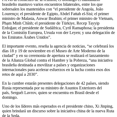
brasileño mantuvo varios encuentros bilaterales, entre los que
sobresalen los mantenidos con “el presidente de Angola, João
Lourenço; el presidente de Egipto, Abdel Fattah el-Sisi; el primer
ministro de Malasia, Anwar Ibrahim; el primer ministro de Vietnam,
Phạm Minh Chính; el presidente de Türkiye, Recep Tayyip
Erdoğan; el presidente de Sudáfrica, Cyril Ramaphosa; la presidenta
de la Comisión Europea, Ursula von der Leyen; y una delegación de
los Emiratos Árabes Unidos”.
El importante evento, reseña la agencia de noticias, “se celebrará los
días 18 y 19 de noviembre en el Museo de Arte Moderno de la
ciudad” y en su ceremonia de apertura se realizará el lanzamiento
de la Alianza Global contra el Hambre y la Pobreza, “una iniciativa
brasileña destinada a movilizar a países y organizaciones
internacionales para acelerar esfuerzos en la lucha contra esos dos
retos de aquí a 2030”.
En la cumbre estarán presentes delegaciones de 42 países, siendo
Rusia representada por su ministro de Asuntos Exteriores del
país, Serguéi Lavrov, quien se encuentra en Brasil desde el
domingo.
Uno de los líderes más esperados es el presidente chino, Xi Jinping,
quien brindará un discurso sobre la iniciativa china de la nueva Ruta
de la Seda.