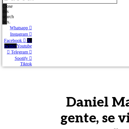
Close
this
search
box.
Whatsapp
Instagram
Facebook
X-
twitter
Youtube
Telegram
Spotify
Tiktok
Daniel Mar
gente, se v