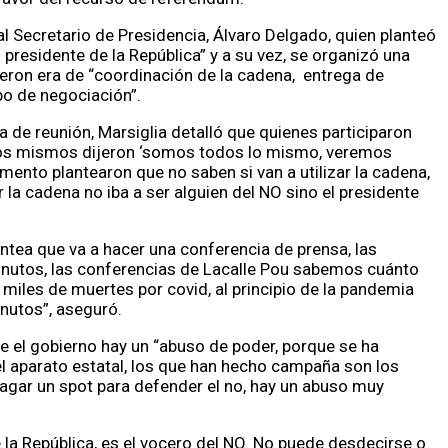
al Secretario de Presidencia, Álvaro Delgado, quien planteó
al presidente de la República” y a su vez, se organizó una
eron era de “coordinación de la cadena, entrega de
po de negociación”.
ia de reunión, Marsiglia detalló que quienes participaron
llos mismos dijeron ‘somos todos lo mismo, veremos
ento plantearon que no saben si van a utilizar la cadena,
 la cadena no iba a ser alguien del NO sino el presidente
lantea que va a hacer una conferencia de prensa, las
inutos, las conferencias de Lacalle Pou sabemos cuánto
miles de muertes por covid, al principio de la pandemia
nutos”, aseguró.
 el gobierno hay un “abuso de poder, porque se ha
el aparato estatal, los que han hecho campaña son los
pagar un spot para defender el no, hay un abuso muy
e la República, es el vocero del NO. No puede desdecirse o