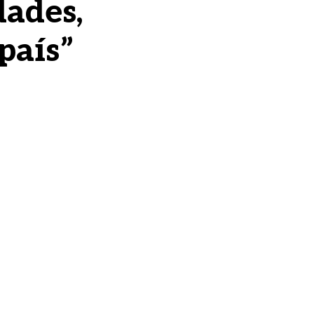
dades,
país”