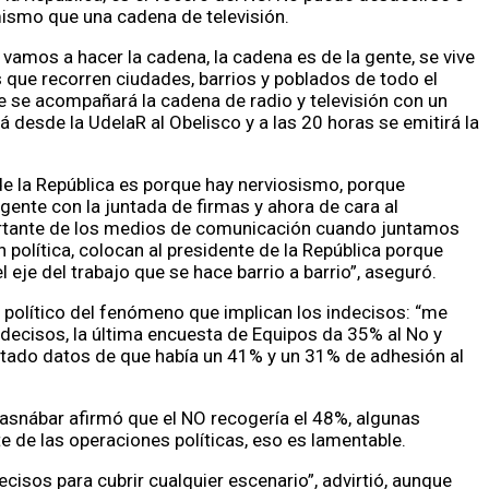
mismo que una cadena de televisión.
vamos a hacer la cadena, la cadena es de la gente, se vive
 que recorren ciudades, barrios y poblados de todo el
ue se acompañará la cadena de radio y televisión con un
 desde la UdelaR al Obelisco y a las 20 horas se emitirá la
de la República es porque hay nerviosismo, porque
ente con la juntada de firmas y ahora de cara al
rtante de los medios de comunicación cuando juntamos
n política, colocan al presidente de la República porque
 eje del trabajo que se hace barrio a barrio”, aseguró.
o político del fenómeno que implican los indecisos: “me
ndecisos, la última encuesta de Equipos da 35% al No y
ntado datos de que había un 41% y un 31% de adhesión al
uasnábar afirmó que el NO recogería el 48%, algunas
 de las operaciones políticas, eso es lamentable.
cisos para cubrir cualquier escenario”, advirtió, aunque