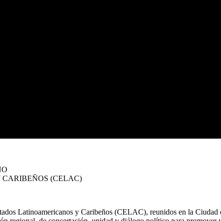
NO
 CARIBEÑOS (CELAC)
stados Latinoamericanos y Caribeños (CELAC), reunidos en la Ciudad d
n regional, de concertación, unidad y diálogo político para promover y