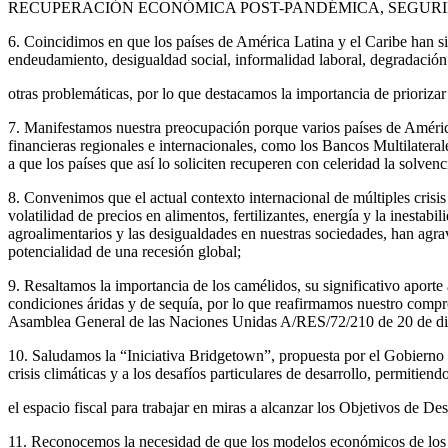
RECUPERACIÓN ECONÓMICA POST-PANDÉMICA, SEGURI
6. Coincidimos en que los países de América Latina y el Caribe han s
endeudamiento, desigualdad social, informalidad laboral, degradación
otras problemáticas, por lo que destacamos la importancia de priorizar
7. Manifestamos nuestra preocupación porque varios países de Améric
financieras regionales e internacionales, como los Bancos Multilateral
a que los países que así lo soliciten recuperen con celeridad la solve
8. Convenimos que el actual contexto internacional de múltiples crisis 
volatilidad de precios en alimentos, fertilizantes, energía y la inestab
agroalimentarios y las desigualdades en nuestras sociedades, han agra
potencialidad de una recesión global;
9. Resaltamos la importancia de los camélidos, su significativo aporte
condiciones áridas y de sequía, por lo que reafirmamos nuestro compro
Asamblea General de las Naciones Unidas A/RES/72/210 de 20 de di
10. Saludamos la “Iniciativa Bridgetown”, propuesta por el Gobierno d
crisis climáticas y a los desafíos particulares de desarrollo, permitiend
el espacio fiscal para trabajar en miras a alcanzar los Objetivos de De
11. Reconocemos la necesidad de que los modelos económicos de los país