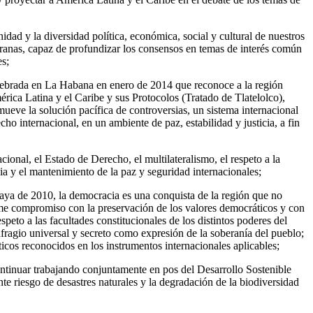
d y la diversidad política, económica, social y cultural de nuestros
ranas, capaz de profundizar los consensos en temas de interés común
es;
lebrada en La Habana en enero de 2014 que reconoce a la región
rica Latina y el Caribe y sus Protocolos (Tratado de Tlatelolco),
mueve la solución pacífica de controversias, un sistema internacional
ho internacional, en un ambiente de paz, estabilidad y justicia, a fin
nal, el Estado de Derecho, el multilateralismo, el respeto a la
icia y el mantenimiento de la paz y seguridad internacionales;
aya de 2010, la democracia es una conquista de la región que no
irme compromiso con la preservación de los valores democráticos y con
espeto a las facultades constitucionales de los distintos poderes del
sufragio universal y secreto como expresión de la soberanía del pueblo;
líticos reconocidos en los instrumentos internacionales aplicables;
continuar trabajando conjuntamente en pos del Desarrollo Sostenible
te riesgo de desastres naturales y la degradación de la biodiversidad