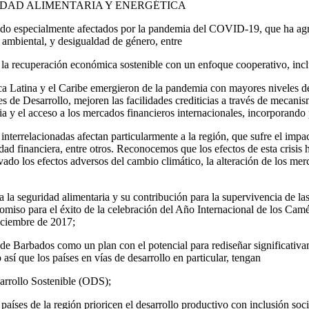
DAD ALIMENTARIA Y ENERGÉTICA
ido especialmente afectados por la pandemia del COVID-19, que ha agra
 ambiental, y desigualdad de género, entre
 la recuperación económica sostenible con un enfoque cooperativo, inclu
a Latina y el Caribe emergieron de la pandemia con mayores niveles de
es de Desarrollo, mejoren las facilidades crediticias a través de mecanis
ncia y el acceso a los mercados financieros internacionales, incorporan
interrelacionadas afectan particularmente a la región, que sufre el impac
ilidad financiera, entre otros. Reconocemos que los efectos de esta crisis
vado los efectos adversos del cambio climático, la alteración de los me
 a la seguridad alimentaria y su contribución para la supervivencia de l
miso para el éxito de la celebración del Año Internacional de los Camé
ciembre de 2017;
e Barbados como un plan con el potencial para rediseñar significativamen
o así que los países en vías de desarrollo en particular, tengan
sarrollo Sostenible (ODS);
es de la región prioricen el desarrollo productivo con inclusión social