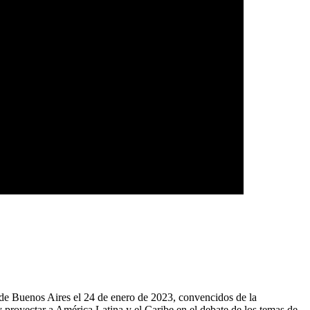
e Buenos Aires el 24 de enero de 2023, convencidos de la
 proyectar a América Latina y el Caribe en el debate de los temas de