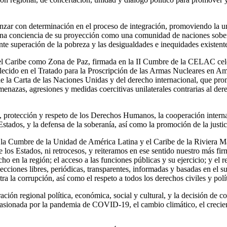
 con determinación en el proceso de integración, promoviendo la unida
lena conciencia de su proyección como una comunidad de naciones sobe
iante superación de la pobreza y las desigualdades e inequidades existent
 el Caribe como Zona de Paz, firmada en la II Cumbre de la CELAC ce
lecido en el Tratado para la Proscripción de las Armas Nucleares en Amé
de la Carta de las Naciones Unidas y del derecho internacional, que pro
nazas, agresiones y medidas coercitivas unilaterales contrarias al derec
otección y respeto de los Derechos Humanos, la cooperación internacio
s Estados, y la defensa de la soberanía, así como la promoción de la just
e la Cumbre de la Unidad de América Latina y el Caribe de la Riviera M
 los Estados, ni retrocesos, y reiteramos en ese sentido nuestro más f
cho en la región; el acceso a las funciones públicas y su ejercicio; y el r
lecciones libres, periódicas, transparentes, informadas y basadas en el 
ontra la corrupción, así como el respeto a todos los derechos civiles y po
ción regional política, económica, social y cultural, y la decisión de 
 ocasionada por la pandemia de COVID-19, el cambio climático, el crecien