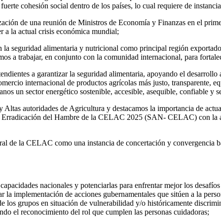
uerte cohesión social dentro de los países, lo cual requiere de instanci
ación de una reunión de Ministros de Economía y Finanzas en el primer
a la actual crisis económica mundial;
 la seguridad alimentaria y nutricional como principal región exportado
s a trabajar, en conjunto con la comunidad internacional, para fortalece
ndientes a garantizar la seguridad alimentaria, apoyando el desarrollo
comercio internacional de productos agrícolas más justo, transparente, 
anos un sector energético sostenible, accesible, asequible, confiable y 
 Altas autoridades de Agricultura y destacamos la importancia de actual
ción y Erradicación del Hambre de la CELAC 2025 (SAN- CELAC) con la
al de la CELAC como una instancia de concertación y convergencia basad
capacidades nacionales y potenciarlas para enfrentar mejor los desafíos
la implementación de acciones gubernamentales que sitúen a la persona 
 de los grupos en situación de vulnerabilidad y/o históricamente discri
ndo el reconocimiento del rol que cumplen las personas cuidadoras;