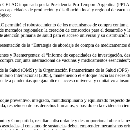
 la CELAC impulsada por la Presidencia Pro Tempore Argentina (PPTA) 
as capacidades de producción y distribución local y regional de vacunas
ógico;
C permitirá el robustecimiento de los mecanismos de compra conjunta i
 mercados regionales; la creación de consorcios para el desarrollo y 
e atención primaria de salud para el acceso universal y su distribución 
resentación de la “Estrategia de abordaje de compra de medicamentos d
ntes y Reemergentes; el “Informe de capacidades de investigación, de
 compra conjunta internacional de vacunas y medicamentos esenciales”;
e la Salud (OMS) y la Organización Panamericana de la Salud (OPS) y
nitario Internacional (2005), manteniendo el enfoque hacia las necesida
frente a pandemias que garantice el acceso universal y equitativo a in
oque preventivo, integrado, multidisciplinario y equilibrado respecto d
ida, respetuoso de los derechos humanos, y basado en la evidencia cientí
 y Compartida, resultaría discordante y desproporcional ubicar la resp
icas asociadas al consumo de sustancias deben emprender mecanismos o