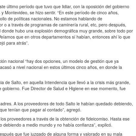
te último período que tuvo que lidiar, con la oposición del gobierno
 y Montevideo, se hizo sentir. “En este período de cinco años,
rollo de políticas nacionales. No estamos hablando de
or o a través de programas de caminería rural, etc, pero después,
dad donde hubo una explosión demográfica muy grande, sobre todo por
. Veíamos que en otros departamentos sí habían, entonces ahí lo que
ejó para atrás”.
ección nacional “hay dos opciones, un modelo de gestión que ya
acasó a nivel nacional en estos últimos cinco años, en donde la
a de Salto, en aquella Intendencia que llevó a la crisis más grande,
se gobierno. Fue Director de Salud e Higiene en ese momento, fue
s madres. A los proveedores de todo Salto le habían quedado debiendo,
que tenían que pagar al contado”, agregó.
os proveedores a través de la obtención de fideicomiso. Hasta ese
do debiendo a medio mundo y no había confianza”, explicó.
 después que fue juzgado de alguna forma y valorado en su mala