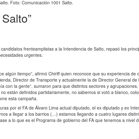
Salto. Foto: Comunicación 1001 Salto.
 Salto”
s candidatos frenteamplistas a la Intendencia de Salto, repasó los princ
s necesidades urgentes.
ce algún tiempo”, afirmó Chiriff quien reconoce que su experiencia de
enda, Director de Transporte y actualmente la de Director General de l
ía con la gente”, sumaron para que distintos sectores y agrupaciones
 no están definidos partidariamente, no sabemos si votó a blanco, colo
sume esta campaña.
uras por el FA de Álvaro Lima actual diputado, el ex diputado y ex Inte
mos a llegar a los barrios (…) estamos llegando a cuatro lugares distint
ase a lo que es el Programa de gobierno del FA que tenemos a nivel d