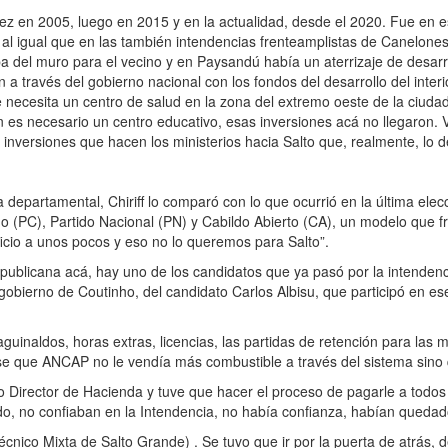
ez en 2005, luego en 2015 y en la actualidad, desde el 2020. Fue en es
 al igual que en las también intendencias frenteamplistas de Canelones
ba del muro para el vecino y en Paysandú había un aterrizaje de desar
 través del gobierno nacional con los fondos del desarrollo del interi
e necesita un centro de salud en la zona del extremo oeste de la ciu
én es necesario un centro educativo, esas inversiones acá no llegaron
 inversiones que hacen los ministerios hacia Salto que, realmente, lo d
a departamental, Chiriff lo comparó con lo que ocurrió en la última el
 (PC), Partido Nacional (PN) y Cabildo Abierto (CA), un modelo que fr
eficio a unos pocos y eso no lo queremos para Salto”.
publicana acá, hay uno de los candidatos que ya pasó por la intendenci
gobierno de Coutinho, del candidato Carlos Albisu, que participó en e
aguinaldos, horas extras, licencias, las partidas de retención para la
se que ANCAP no le vendía más combustible a través del sistema sino 
irector de Hacienda y tuve que hacer el proceso de pagarle a todos l
do, no confiaban en la Intendencia, no había confianza, habían queda
cnico Mixta de Salto Grande) . Se tuvo que ir por la puerta de atrás,