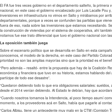
El FA fue tres veces gobierno en el departamento salteño, la primera v
nacional, en este caso el gobierno encabezado por Luis Lacalle Pou y,
inversiones en infraestructura no vimos en Salto y mirábamos por arri
departamentales, porque a veces se confunden las partidas que vienen a
fuera de eso, nada sobre las inversiones que estamos necesitando. S
la construcción de viviendas por el sistema de cooperativa, ahí tambi
notamos fue ese trato diferencial que tuvo el gobierno nacional con las
La oposición también juega
Sobre el escenario político que se desarrolla en Salto en esta campañ
conocemos, el modelo de la derecha, en este caso del Partido Colorado
prioridad no son las amplias mayorías sino que la prioridad es el ben
“Pero además – resaltó- entre la propuesta que hay de la Coalición Re
económica y financiera que tuvo en su historia, estamos hablando del 
partícipe de todo ese desastre”.
“Quedaron debiendo todo lo que era obligaciones salariales: sueldos, 
desde el 2014 venían debiendo. Al Estado le debían, hay que acordar
“Cuando nosotros tomamos la Intendencia, al poco tiempo asumí como D
momento, a los proveedores acá en Salto, había que pagarle al conta
“Carlos Albisu, tiene un antecedente muy malo en la CTM (Comisión Té