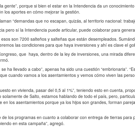
la gente”, porque si bien el estar en la Intendencia da un conocimient
n los aportes en cómo mejorar la gestión.
eclaman “demandas que no escapan, quizás, al territorio nacional: trabaj
a pero sí la Intendencia puede articular, puede colaborar para generar
esos son 7200 salteños y salteñas que están desempleados. Sumándole
remos las condiciones para que haya inversiones y ahí es clave el go
greso, que haya, dentro de la ley de inversiones, una mirada diferent
firmó.
se ha llevado a cabo”, apenas ha sido una cuestión “embrionaria”. “Es
orque cuando vamos a los asentamientos y vemos cómo viven las person
uesto en vivienda, pasar del 0,5 al 1%”, teniendo esto en cuenta, pr
solamente de Salto, estamos hablando de todo el país, pero, particul
e en los asentamientos porque ya los hijos son grandes, forman pareja,
e de los programas en cuanto a colaborar con entrega de tierras para 
oniendo en esta campaña”, agregó.