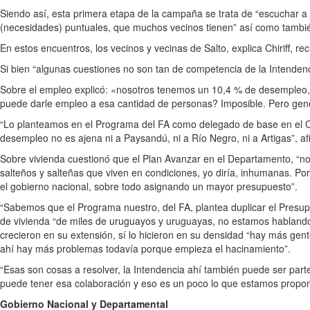
Siendo así, esta primera etapa de la campaña se trata de “escuchar a 
(necesidades) puntuales, que muchos vecinos tienen” así como tambié
En estos encuentros, los vecinos y vecinas de Salto, explica Chiriff, r
Si bien “algunas cuestiones no son tan de competencia de la Intendenci
Sobre el empleo explicó: «nosotros tenemos un 10,4 % de desempleo, 
puede darle empleo a esa cantidad de personas? Imposible. Pero gene
“Lo planteamos en el Programa del FA como delegado de base en el Con
desempleo no es ajena ni a Paysandú, ni a Río Negro, ni a Artigas”, a
Sobre vivienda cuestionó que el Plan Avanzar en el Departamento, “no 
salteños y salteñas que viven en condiciones, yo diría, inhumanas. P
el gobierno nacional, sobre todo asignando un mayor presupuesto”.
“Sabemos que el Programa nuestro, del FA, plantea duplicar el Presup
de vivienda “de miles de uruguayos y uruguayas, no estamos hablando 
crecieron en su extensión, sí lo hicieron en su densidad “hay más gent
ahí hay más problemas todavía porque empieza el hacinamiento”.
“Esas son cosas a resolver, la Intendencia ahí también puede ser part
puede tener esa colaboración y eso es un poco lo que estamos prop
Gobierno Nacional y Departamental