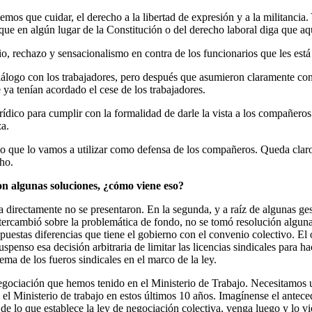
mos que cuidar, el derecho a la libertad de expresión y a la militancia. 
que en algún lugar de la Constitución o del derecho laboral diga que aqu
io, rechazo y sensacionalismo en contra de los funcionarios que les est
iálogo con los trabajadores, pero después que asumieron claramente con 
ya tenían acordado el cese de los trabajadores.
rídico para cumplir con la formalidad de darle la vista a los compañe
za.
co que lo vamos a utilizar como defensa de los compañeros. Queda claro
ho.
on algunas soluciones, ¿cómo viene eso?
 directamente no se presentaron. En la segunda, y a raíz de algunas ges
tercambió sobre la problemática de fondo, no se tomó resolución alguna,
uestas diferencias que tiene el gobierno con el convenio colectivo. El 
penso esa decisión arbitraria de limitar las licencias sindicales para ha
tema de los fueros sindicales en el marco de la ley.
negociación que hemos tenido en el Ministerio de Trabajo. Necesitamos 
 el Ministerio de trabajo en estos últimos 10 años. Imagínense el antec
e lo que establece la ley de negociación colectiva, venga luego y lo viol