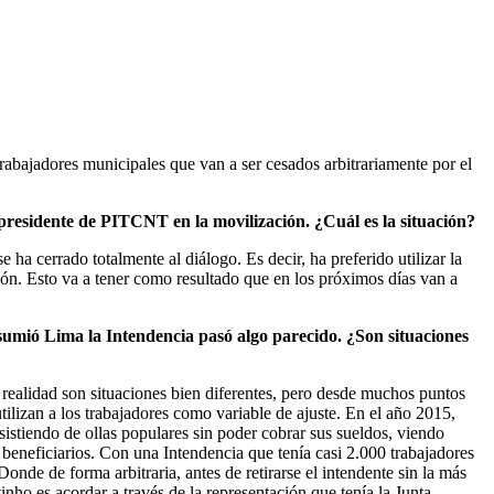
rabajadores municipales que van a ser cesados arbitrariamente por el
l presidente de PITCNT en la movilización. ¿Cuál es la situación?
ha cerrado totalmente al diálogo. Es decir, ha preferido utilizar la
ción. Esto va a tener como resultado que en los próximos días van a
umió Lima la Intendencia pasó algo parecido. ¿Son situaciones
a realidad son situaciones bien diferentes, pero desde muchos puntos
lizan a los trabajadores como variable de ajuste. En el año 2015,
istiendo de ollas populares sin poder cobrar sus sueldos, viendo
s beneficiarios. Con una Intendencia que tenía casi 2.000 trabajadores
nde de forma arbitraria, antes de retirarse el intendente sin la más
nho es acordar a través de la representación que tenía la Junta