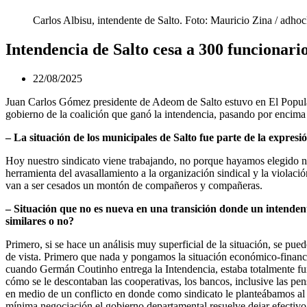
Carlos Albisu, intendente de Salto. Foto: Mauricio Zina / ad
Intendencia de Salto cesa a 300 funcionari
22/08/2025
Juan Carlos Gómez presidente de Adeom de Salto estuvo en El Popular e
gobierno de la coalición que ganó la intendencia, pasando por encima 
– La situación de los municipales de Salto fue parte de la expresi
Hoy nuestro sindicato viene trabajando, no porque hayamos elegido noso
herramienta del avasallamiento a la organización sindical y la violaci
van a ser cesados un montón de compañeros y compañeras.
– Situación que no es nueva en una transición donde un intenden
similares o no?
Primero, si se hace un análisis muy superficial de la situación, se pu
de vista. Primero que nada y pongamos la situación económico-financi
cuando Germán Coutinho entrega la Intendencia, estaba totalmente fun
cómo se le descontaban las cooperativas, los bancos, inclusive las pen
en medio de un conflicto en donde como sindicato le planteábamos al g
mínima negociación el gobierno departamental resuelve dejar efectivo a