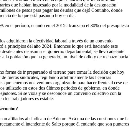
ionarios que habían ingresado por la modalidad de la designación
l millones de pesos para pagar las deudas que dejó Coutinho, donde
erencia de lo que está pasando hoy en día.
60% en el período, cuando en el 2015 alcanzaba el 80% del presupuesto
s adquirieron la efectividad laboral a través de un convenio
có a principios del año 2024. Entonces lo que está haciendo este
 desde antes de asumir el gobierno departamental, se llevó adelante
e a la población que ha generado, un nivel de odio y de rechazo hacia
mo forma de ir preparando el terreno para tomar la decisión que hoy
de fueros sindicales, regulando arbitrariamente las licencias
tas que tenemos nos venimos organizando para hacer frente al cese de
os utilizado en estos dos últimos periodos de gobierno, en donde
jadores. Si se viola y se desconoce un convenio colectivo con la
n los trabajadores es estable.
rsecución?
son afiliados al sindicato de Adeom. Acá una de las cuestiones que ha
irectamente el intendente de Salto porque él entiende que son punteros