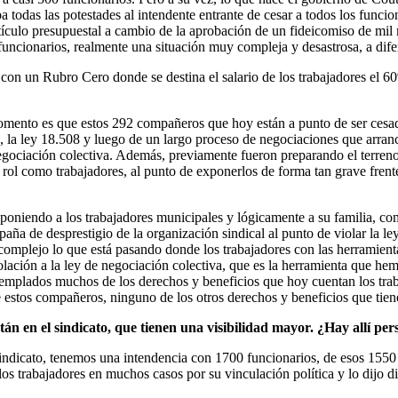
ba todas las potestades al intendente entrante de cesar a todos los func
rtículo presupuestal a cambio de la aprobación de un fideicomiso de mi
 funcionarios, realmente una situación muy compleja y desastrosa, a dif
 con un Rubro Cero donde se destina el salario de los trabajadores el 
mento es que estos 292 compañeros que hoy están a punto de ser cesado
co, la ley 18.508 y luego de un largo proceso de negociaciones que arran
egociación colectiva. Además, previamente fueron preparando el terreno
rol como trabajadores, al punto de exponerlos de forma tan grave frent
poniendo a los trabajadores municipales y lógicamente a su familia, co
ña de desprestigio de la organización sindical al punto de violar la ley 
y complejo lo que está pasando donde los trabajadores con las herramien
ación a la ley de negociación colectiva, que es la herramienta que hem
mplados muchos de los derechos y beneficios que hoy cuentan los traba
e estos compañeros, ninguno de los otros derechos y beneficios que tiene
tán en el sindicato, que tienen una visibilidad mayor. ¿Hay allí pe
ndicato, tenemos una intendencia con 1700 funcionarios, de esos 1550 
os trabajadores en muchos casos por su vinculación política y lo dijo d