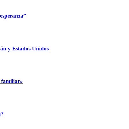
 esperanza”
rán y Estados Unidos
 familiar»
a?