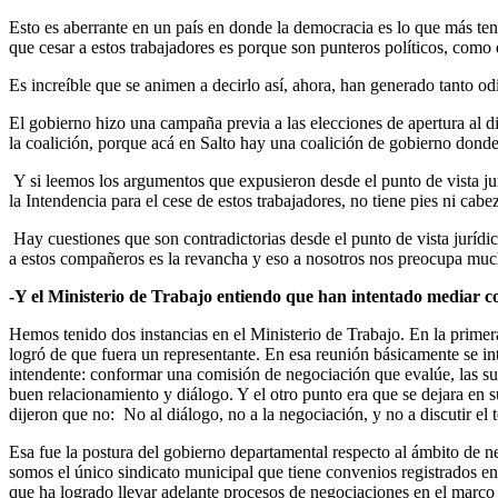
Esto es aberrante en un país en donde la democracia es lo que más tene
que cesar a estos trabajadores es porque son punteros políticos, como 
Es increíble que se animen a decirlo así, ahora, han generado tanto od
El gobierno hizo una campaña previa a las elecciones de apertura al d
la coalición, porque acá en Salto hay una coalición de gobierno donde 
Y si leemos los argumentos que expusieron desde el punto de vista ju
la Intendencia para el cese de estos trabajadores, no tiene pies ni cabe
Hay cuestiones que son contradictorias desde el punto de vista jurídi
a estos compañeros es la revancha y eso a nosotros nos preocupa muc
-Y el Ministerio de Trabajo entiendo que han intentado mediar c
Hemos tenido dos instancias en el Ministerio de Trabajo. En la primera
logró de que fuera un representante. En esa reunión básicamente se in
intendente: conformar una comisión de negociación que evalúe, las sup
buen relacionamiento y diálogo. Y el otro punto era que se dejara en sus
dijeron que no: No al diálogo, no a la negociación, y no a discutir el 
Esa fue la postura del gobierno departamental respecto al ámbito de 
somos el único sindicato municipal que tiene convenios registrados en
que ha logrado llevar adelante procesos de negociaciones en el marco d