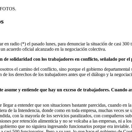
hocFOTOS.
os
n radio (*) el pasado lunes, para denunciar la situación de casi 300 t
un acuerdo oficial alcanzado en la negociación colectiva.
ón de solidaridad con los trabajadores en conflicto, señalado por e
tros el camino del conflicto, sino porque el gobierno departamental se 
ón de los derechos de los trabajadores antes que el diálogo y la negocia
te asume y entiende que hay un exceso de trabajadores. Cuando as
ede llegar a entender que son situaciones bastante parecidas, cuando en l
era de la Intendencia, donde como en toda empresa, muchas veces se uti
dida, con la mayoría de los servicios paralizados, con compañeros subs
siones por retención alimenticia y no se volcaba a las empresas, ni a lo
obierno que no siguiera ingresando funcionarios porque era inviable. Do
 casi 500 funcionarios. Pero a su vez, lo que hace el gobierno de Couti