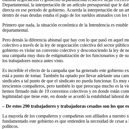
Departamental, la interpretación de un artículo presupuestal que le da
directa en ese periodo de gobierno. Acuerda la interpretación de un a
dentro de esas deudas estaba el pago de los sueldos atrasados con los
Primero que nada, la situación económica de la Intendencia es estable
departamental.
Pero demás la diferencia abismal que hay con lo que pasó en aquel mo
colectivo a través de la ley de negociación colectiva del sector públi
gobierno es violar un convenio colectivo y desconociendo la ley de n
una campaña muy dura de estigmatización de los funcionarios y de su 
los trabajadores nunca antes visto.
Es increíble el efecto de la campaña que ha generado este gobierno ex
está a punto de tomar. También ha optado por llevar adelante una campa
sindicales a tal punto de que el sindicato no pueda funcionar. Es mu
trescientos compañeros, pero también lo que preocupa mucho es la viol
hemos firmado más de 19 convenios colectivos y en donde están conte
legitimidad que tiene este, en donde se acordó la estabilidad laboral d
– De estos 290 trabajadores y trabajadoras cesados son los que es
La mayoría de los compañeros y compañeras son afiliados a nuestro si
fundamentado este gobierno es que entienden la necesidad de cesar a l
políticos.