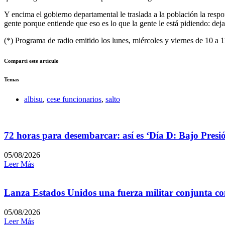
Y encima el gobierno departamental le traslada a la población la resp
gente porque entiende que eso es lo que la gente le está pidiendo: deja
(*) Programa de radio emitido los lunes, miércoles y viernes de 10 a 
Compartí este artículo
Temas
albisu
,
cese funcionarios
,
salto
72 horas para desembarcar: así es ‘Día D: Bajo Presi
05/08/2026
Leer Más
Lanza Estados Unidos una fuerza militar conjunta con
05/08/2026
Leer Más