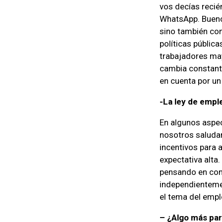
vos decías recié
WhatsApp. Bueno,
sino también con
políticas públic
trabajadores ma
cambia constante
en cuenta por u
-La ley de empl
En algunos aspec
nosotros saludam
incentivos para 
expectativa alt
pensando en conj
independientemen
el tema del empl
– ¿Algo más par