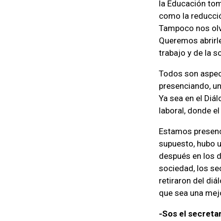
la Educación tom
como la reducció
Tampoco nos olv
Queremos abrirl
trabajo y de la s
Todos son aspec
presenciando, un
Ya sea en el Diál
laboral, donde el
Estamos presenci
supuesto, hubo u
después en los d
sociedad, los sec
retiraron del diá
que sea una mejo
-Sos el secretar