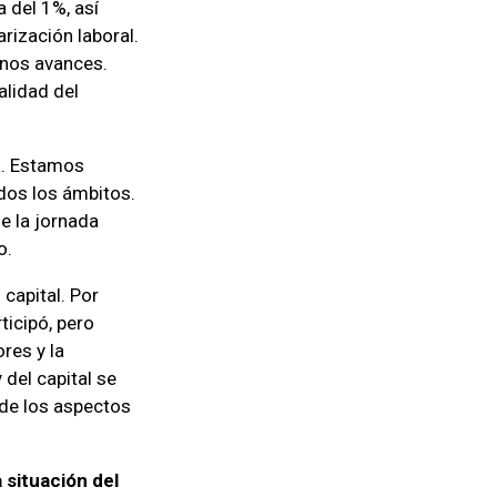
 del 1%, así
rización laboral.
nos avances.
lidad del
a. Estamos
odos los ámbitos.
de la jornada
o.
capital. Por
ticipó, pero
res y la
 del capital se
o de los aspectos
 situación del