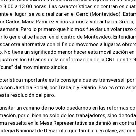
de 9.00 a 13.00 horas. Las características se centran en cua
te el lugar: se va a realizar en el Cerro (Montevideo). Estam
or Carlos María Ramírez y nos vamos a volcar hacia Grecia,
la semana. Pero lo primero que hicimos fue dar un volantazo
or lo general se hacen en el centro de Montevideo. Entendí
car otra alternativa con el fin de movernos a lugares obrero
so. No tiene un significado menor hacer esta movilización en 
y justo en los 60 años de la conformación de la CNT donde e
“cuna” del movimiento sindical.
terística importante es la consigna que es transversal: por
 con Justicia Social, por Trabajo y Salario. Eso es otro asp
sta resolución del paro.
transitar un camino de no solo quedarnos en las reformas cort
mación, por el bien no solo de los trabajadores, sino de toda
ma resuelta en la Mesa Representativa se definió en contra l
trategia Nacional de Desarrollo que también es clave, así c