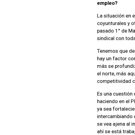
empleo?
La situación en 
coyunturales y o
pasado 1° de May
sindical con toda
Tenemos que dest
hay un factor co
más se profundiz
el norte, más aq
competitividad co
Es una cuestión 
haciendo en el PI
ya sea fortaleci
intercambiando 
se vea ajena al 
ahí se está trab