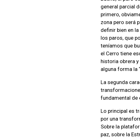
general parcial 
primero, obviamen
zona pero será p
definir bien en 
los paros, que p
teníamos que bus
el Cerro tiene e
historia obrera 
alguna forma la 
La segunda carac
transformaciones
fundamental de e
Lo principal es 
por una transfor
Sobre la platafor
paz, sobre la Es