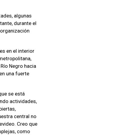
ltades, algunas
tante, durante el
 organización
s en el interior
metropolitana,
 Río Negro hacia
en una fuerte
que se está
endo actividades,
iertas,
estra central no
tevideo. Creo que
mplejas, como