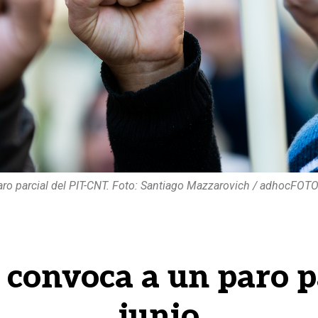
aro parcial del PIT-CNT. Foto: Santiago Mazzarovich / adhocFOTO
convoca a un paro p
junio