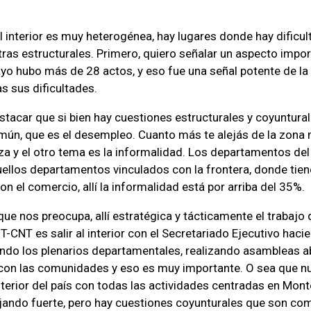
el interior es muy heterogénea, hay lugares donde hay dificu
tras estructurales. Primero, quiero señalar un aspecto impor
o hubo más de 28 actos, y eso fue una señal potente de la
s sus dificultades.
acar que si bien hay cuestiones estructurales y coyunturale
mún, que es el desempleo. Cuanto más te alejás de la zona 
a y el otro tema es la informalidad. Los departamentos del
uellos departamentos vinculados con la frontera, donde tien
n el comercio, allí la informalidad está por arriba del 35%.
que nos preocupa, allí estratégica y tácticamente el trabajo 
T-CNT es salir al interior con el Secretariado Ejecutivo haci
endo los plenarios departamentales, realizando asambleas ab
con las comunidades y eso es muy importante. O sea que nu
interior del país con todas las actividades centradas en Mon
ajando fuerte, pero hay cuestiones coyunturales que son co