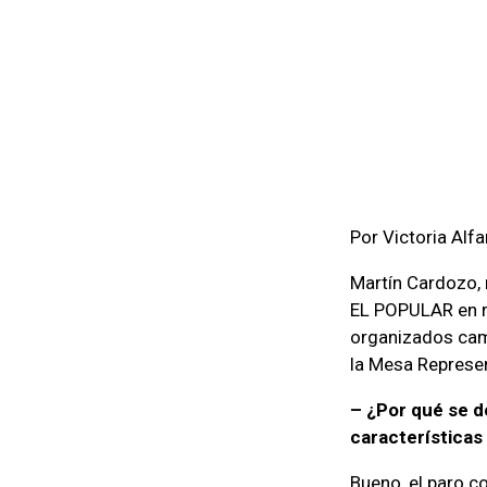
Por Victoria Alfa
Martín Cardozo, 
EL POPULAR en re
organizados cami
la Mesa Represen
– ¿Por qué se de
características
Bueno, el paro c