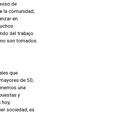
aviso de
de la comunidad,
anzar en
 muchos
ndo del trabajo
o no son tomados
ales que
s mayores de 50,
 tenemos una
puestas y
 hoy,
ier sociedad, es