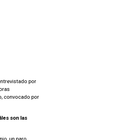
entrevistado por
doras
io, convocado por
áles son las
nio, un paro