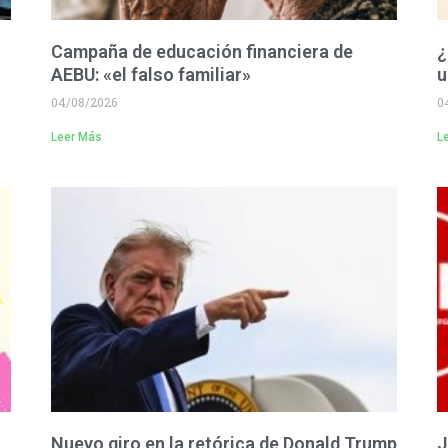
Campaña de educación financiera de
¿
AEBU: «el falso familiar»
u
04/08/2026
0
Leer Más
L
Nuevo giro en la retórica de Donald Trump
J