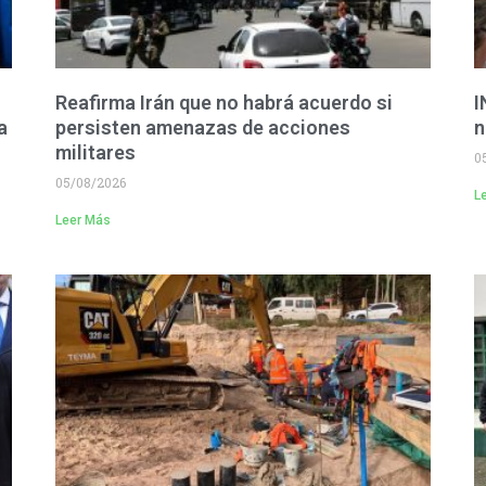
Reafirma Irán que no habrá acuerdo si
I
a
persisten amenazas de acciones
n
militares
0
05/08/2026
L
Leer Más