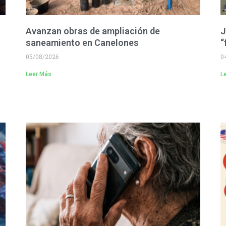
Avanzan obras de ampliación de
J
saneamiento en Canelones
“
05/08/2026
0
Leer Más
L