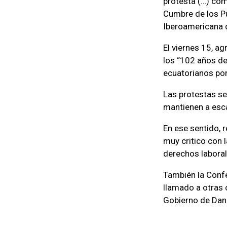
protesta (…) com
Cumbre de los Pu
Iberoamericana 
El viernes 15, a
los “102 años de
ecuatorianos por
Las protestas se 
mantienen a esca
En ese sentido, r
muy critico con 
derechos laborale
También la Confe
llamado a otras 
Gobierno de Danie