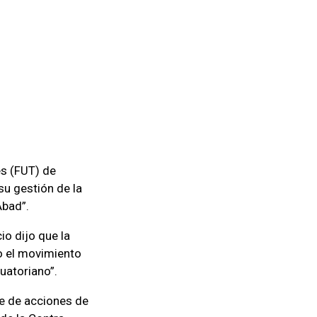
es (FUT) de
su gestión de la
Abad”.
io dijo que la
o el movimiento
uatoriano”.
ie de acciones de