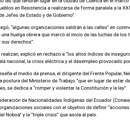
o las que tendrán lugar en la ciudad de Cuenca en el marco 
eblos en Resistencia a realizarse de forma paralela a la X
de Jefes de Estado y de Gobierno”.
gregó, “algunas organizaciones saldrán a las calles” en co
 una huelga obrera que marcó el inicio de las luchas de los 
 sus derechos”.
realizan, explicó en rechazo a “los altos índices de insegur
la nacional, la crisis eléctrica y el desempleo provocado po
eseña el medio de prensa, el dirigente del Frente Popular, Ne
la postura del Ministerio de Trabajo “que en lugar de estar 
s, se dedica a “romper y violentar la Constitución y la ley”.
deración de Nacionalidades Indígenas del Ecuador (Conaie
organizaciones sociales con el objetivo de definir “acciones
l Noboa” y la “triple crisis” que asola al país.