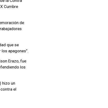
de la Contra
XIX Cumbre
nmemoración de
trabajadores
idad que se
r los apagones”.
lson Erazo, fue
defendiendo los
) hizo un
 contra el