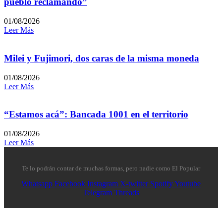
pueblo reclamando”
01/08/2026
Leer Más
Milei y Fujimori, dos caras de la misma moneda
01/08/2026
Leer Más
“Estamos acá”: Bancada 1001 en el territorio
01/08/2026
Leer Más
Te lo podrán contar de muchas formas, pero nadie como El Popular
Whatsapp
Facebook
Instagram
X-twitter
Spotify
Youtube
Telegram
Threads